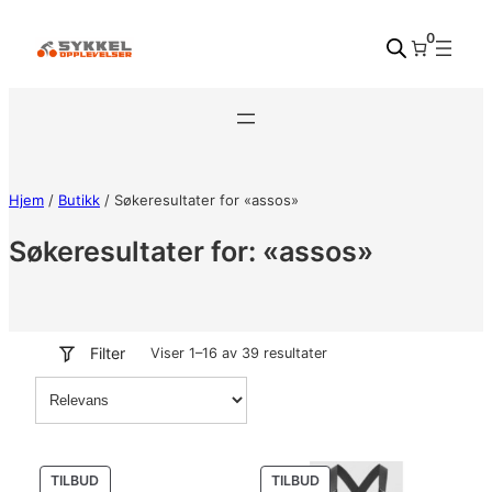
Hopp
0
til
innhold
Hjem
/
Butikk
/ Søkeresultater for «assos»
Søkeresultater for: «assos»
Filter
Viser 1–16 av 39 resultater
PRODUKT
PRODUKT
TILBUD
TILBUD