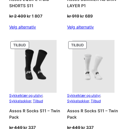
SHORTS S11
LAYER P1
Opprinnelig
Nåværende
Opprinnelig
Nåværende
kr
2 409
kr
1 807
kr
919
kr
689
pris
pris
pris
pris
Velg alternativ
Velg alternativ
var:
er:
var:
er:
kr 2
kr 1
kr 919.
kr 689.
409.
807.
PRODUKT
PRODUKT
TILBUD
TILBUD
PÅ
PÅ
SALG
SALG
Sykkelklær og utstyr
, 
Sykkelklær og utstyr
, 
Sykkelsokker
, 
Tilbud
Sykkelsokker
, 
Tilbud
Assos R Socks S11 – Twin
Assos R Socks S11 – Twin
Pack
Pack
Opprinnelig
Nåværende
Opprinnelig
Nåværende
kr
449
kr
337
kr
449
kr
337