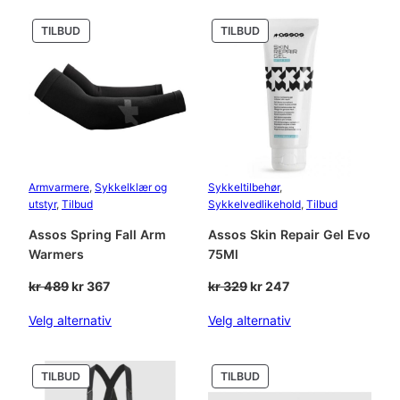
929.
447.
409.
807.
PRODUKT
PRODUKT
TILBUD
TILBUD
PÅ
PÅ
SALG
SALG
Armvarmere
, 
Sykkelklær og
Sykkeltilbehør
, 
utstyr
, 
Tilbud
Sykkelvedlikehold
, 
Tilbud
Assos Spring Fall Arm
Assos Skin Repair Gel Evo
Warmers
75Ml
Opprinnelig
Nåværende
Opprinnelig
Nåværende
kr
489
kr
367
kr
329
kr
247
pris
pris
pris
pris
Velg alternativ
Velg alternativ
var:
er:
var:
er:
kr 489.
kr 367.
kr 329.
kr 247.
PRODUKT
PRODUKT
TILBUD
TILBUD
PÅ
PÅ