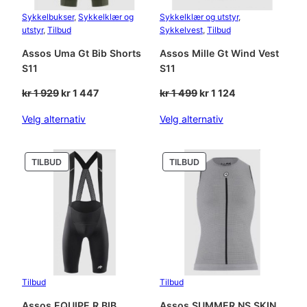
Sykkelbukser
, 
Sykkelklær og
Sykkelklær og utstyr
, 
utstyr
, 
Tilbud
Sykkelvest
, 
Tilbud
Assos Uma Gt Bib Shorts
Assos Mille Gt Wind Vest
S11
S11
Opprinnelig
Nåværende
Opprinnelig
Nåværende
kr
1 929
kr
1 447
kr
1 499
kr
1 124
pris
pris
pris
pris
Velg alternativ
Velg alternativ
var:
er:
var:
er:
kr 1
kr 1
kr 1
kr 1
929.
447.
499.
124.
PRODUKT
PRODUKT
TILBUD
TILBUD
PÅ
PÅ
SALG
SALG
Tilbud
Tilbud
Assos EQUIPE R BIB
Assos SUMMER NS SKIN