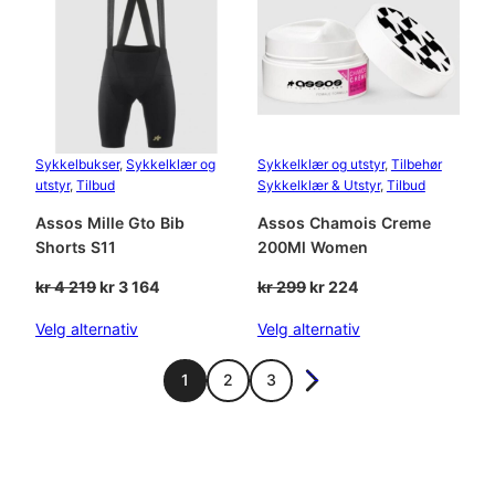
SALG
SALG
Sykkelbukser
, 
Sykkelklær og
Sykkelklær og utstyr
, 
Tilbehør
utstyr
, 
Tilbud
Sykkelklær & Utstyr
, 
Tilbud
Assos Mille Gto Bib
Assos Chamois Creme
Shorts S11
200Ml Women
Opprinnelig
Nåværende
Opprinnelig
Nåværende
kr
4 219
kr
3 164
kr
299
kr
224
pris
pris
pris
pris
Velg alternativ
Velg alternativ
var:
er:
var:
er:
kr 4
kr 3
kr 299.
kr 224.
Neste
1
2
3
219.
164.
side