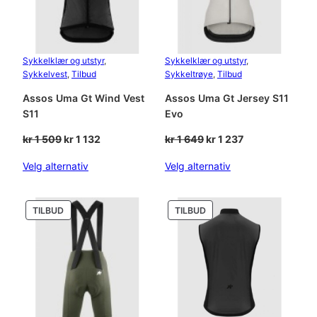
Sykkelklær og utstyr
, 
Sykkelklær og utstyr
, 
Sykkelvest
, 
Tilbud
Sykkeltrøye
, 
Tilbud
Assos Uma Gt Wind Vest
Assos Uma Gt Jersey S11
S11
Evo
Opprinnelig
Nåværende
Opprinnelig
Nåværende
kr
1 509
kr
1 132
kr
1 649
kr
1 237
pris
pris
pris
pris
Velg alternativ
Velg alternativ
var:
er:
var:
er:
kr 1
kr 1
kr 1
kr 1
509.
132.
649.
237.
PRODUKT
PRODUKT
TILBUD
TILBUD
PÅ
PÅ
SALG
SALG