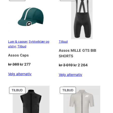
PÅ
PÅ
SALG
SALG
Luer & capser
, 
Sykkelklær og
Tilbud
utstyr
, 
Tilbud
Assos MILLE GTS BIB
Assos Caps
SHORTS
Opprinnelig
Nåværende
kr
369
kr
277
Opprinnelig
Nåværende
kr
3 019
kr
2 264
pris
pris
pris
pris
Velg alternativ
Velg alternativ
var:
er:
var:
er:
kr 369.
kr 277.
kr 3
kr 2
019.
264.
PRODUKT
PRODUKT
TILBUD
TILBUD
PÅ
PÅ
SALG
SALG