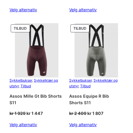
pris
pris
pris
pris
Velg alternativ
Velg alternativ
var:
er:
var:
er:
kr 449.
kr 337.
kr 449.
kr 337.
PRODUKT
PRODUKT
TILBUD
TILBUD
PÅ
PÅ
SALG
SALG
Sykkelbukser
, 
Sykkelklær og
Sykkelbukser
, 
Sykkelklær og
utstyr
, 
Tilbud
utstyr
, 
Tilbud
Assos Mille Gt Bib Shorts
Assos Equipe R Bib
S11
Shorts S11
Opprinnelig
Nåværende
Opprinnelig
Nåværende
kr
1 929
kr
1 447
kr
2 409
kr
1 807
pris
pris
pris
pris
Velg alternativ
Velg alternativ
var:
er:
var:
er:
kr 1
kr 1
kr 2
kr 1