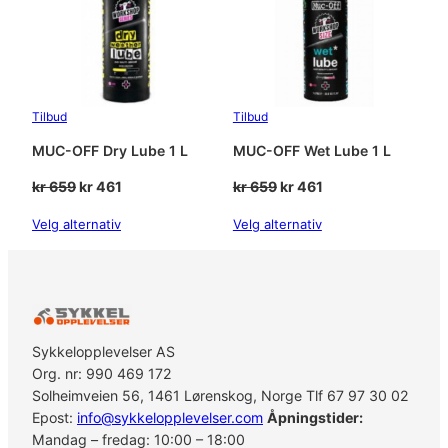
l
l
Tilbud
Tilbud
MUC-OFF Dry Lube 1 L
MUC-OFF Wet Lube 1 L
Opprinnelig
Nåværende
Opprinnelig
Nåværende
kr
659
kr
461
kr
659
kr
461
pris
pris
pris
pris
Velg alternativ
Velg alternativ
var:
er:
var:
er:
kr 659.
kr 461.
kr 659.
kr 461.
Sykkelopplevelser AS
Org. nr: 990 469 172
Solheimveien 56, 1461 Lørenskog, Norge Tlf 67 97 30 02
Epost:
info@sykkelopplevelser.com
Åpningstider:
Mandag – fredag: 10:00 – 18:00