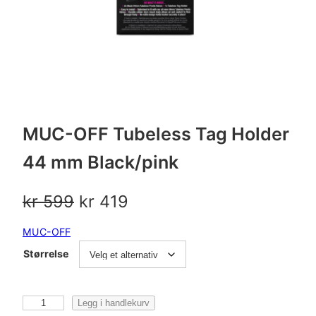
MUC-OFF Tubeless Tag Holder
44 mm Black/pink
O
N
kr
599
kr
419
p
å
MUC-OFF
p
v
Størrelse
r
æ
i
r
M
Legg i handlekurv