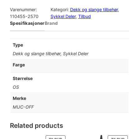
U
n
e
C
Varenummer:
Kategori:
Dekk og slange tilbehør
, 
-
110455-2570
Sykkel Deler
, 
Tilbud
n
n
O
Spesifikasjoner
Brand
e
d
F
F
l
e
T
Type
u
i
p
Dekk og slange tilbehør, Sykkel Deler
b
e
g
r
Farge
l
p
i
e
Størrelse
s
r
s
OS
s
T
i
e
Merke
a
MUC-OFF
s
r
g
H
v
:
o
Related products
l
a
k
d