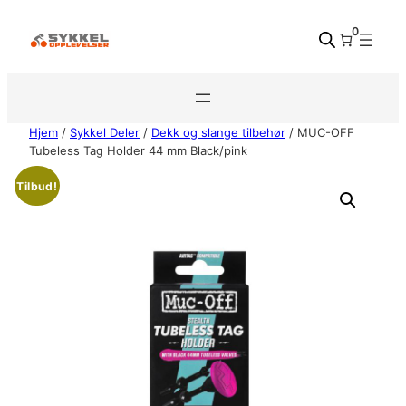
Hopp
0
til
innhold
Hjem
/
Sykkel Deler
/
Dekk og slange tilbehør
/ MUC-OFF
Tubeless Tag Holder 44 mm Black/pink
Tilbud!