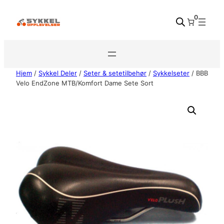
Hopp
0
til
innhold
Hjem
/
Sykkel Deler
/
Seter & setetilbehør
/
Sykkelseter
/ BBB
Velo EndZone MTB/Komfort Dame Sete Sort