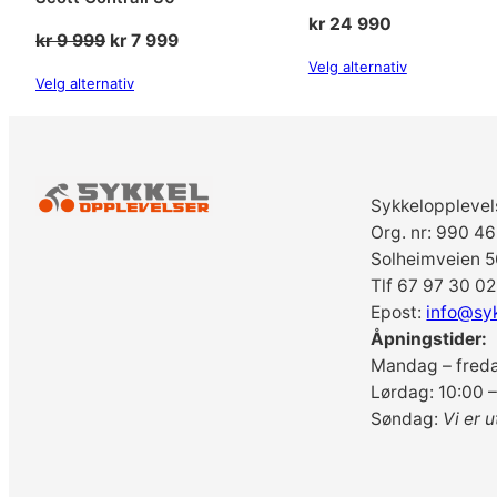
kr
24 990
Opprinnelig
Nåværende
kr
9 999
kr
7 999
pris
pris
Velg alternativ
Velg alternativ
var:
er:
kr 9
kr 7
999.
999.
Sykkelopplevel
Org. nr: 990 4
Solheimveien 5
Tlf 67 97 30 02
Epost:
info@sy
Åpningstider:
Mandag – freda
Lørdag: 10:00 –
Søndag:
Vi er u