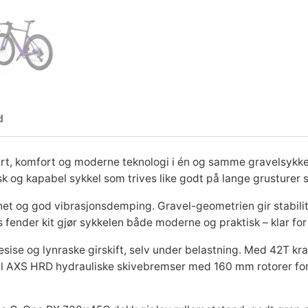
d
art, komfort og moderne teknologi i én og samme gravelsyk
sk og kapabel sykkel som trives like godt på lange grusturer 
t og god vibrasjonsdemping. Gravel-geometrien gir stabilitet
fender kit gjør sykkelen både moderne og praktisk – klar for a
sise og lynraske girskift, selv under belastning. Med 42T kra
val AXS HRD hydrauliske skivebremser med 160 mm rotorer for