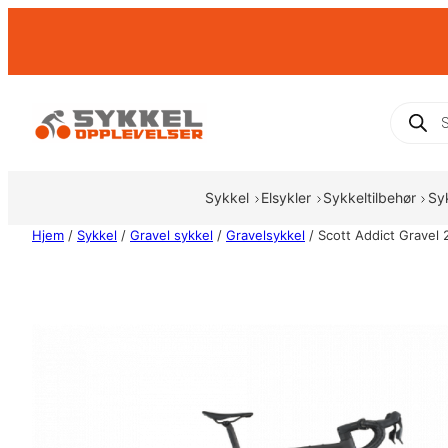
Hopp
til
innhold
Produc
search
Sykkel
Elsykler
Sykkeltilbehør
Sy
Hjem
/
Sykkel
/
Gravel sykkel
/
Gravelsykkel
/ Scott Addict Gravel