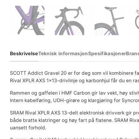
Beskrivelse
Teknisk informasjon
Spesifikasjoner
Bran
SCOTT Addict Gravel 20 er for deg som vil kombinere f
Rival XPLR AXS 1×13-drivlinje og karbonhjul får du en ra
Rammen og gaffelen i HMF Carbon gir lav vekt, høy stivhe
Intern kabelføring, UDH-girøre og klargjøring for Syncros 
SRAM Rival XPLR AXS 13-delt elektronisk drivverk gir pre
både bratte klatringer og høy fart på flatene. SRAM Ri
uansett forhold.