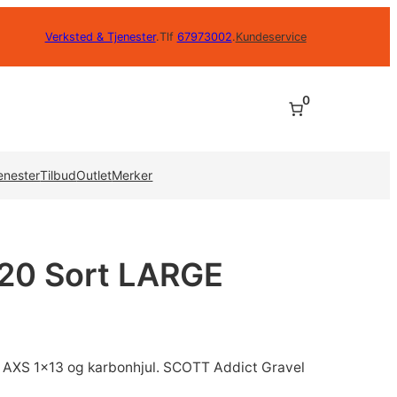
Verksted & Tjenester
.
Tlf
67973002
.
Kundeservice
0
enester
Tilbud
Outlet
Merker
 20 Sort LARGE
 AXS 1×13 og karbonhjul. SCOTT Addict Gravel