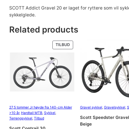
SCOTT Addict Gravel 20 er laget for ryttere som vil syk
sykkelglede.
Related products
PRODUKT
TILBUD
PÅ
SALG
27,5 tommer Jr høyde fra 140-cm Alder
Gravel sykkel
, 
Gravelsykkel
, 
S
>10 år
, 
Hardtail MTB
, 
Sykkel
, 
Scott Speedster Gravel
Terrengsykkel
, 
Tilbud
Beige
Scott Contrail 30