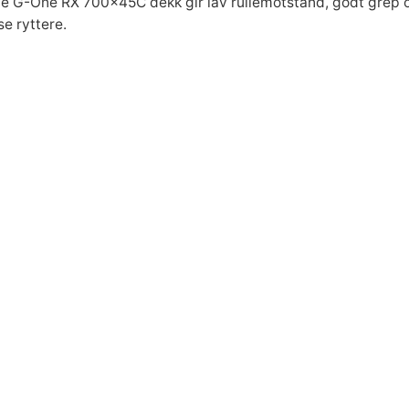
 G-One RX 700x45C dekk gir lav rullemotstand, godt grep og
e ryttere.