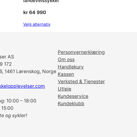
landeveissykkel
kr
64 990
Velg alternativ
Personvernerklæring
ser AS
Om oss
69 172
Handlekurv
6, 1461 Lørenskog, Norge
Kassen
Verksted & Tjenester
kkelopplevelser.com
Utleie
Kundeservice
g: 10:00 – 18:00
Kundeklubb
 15:00
te og sykler!