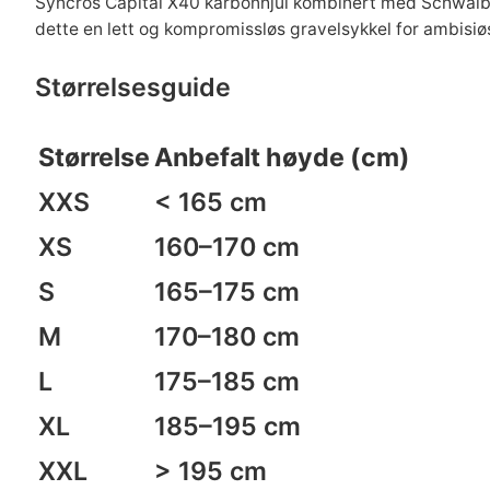
Syncros Capital X40 karbonhjul kombinert med Schwalbe
dette en lett og kompromissløs gravelsykkel for ambisiøs
Størrelsesguide
Størrelse
Anbefalt høyde (cm)
XXS
< 165 cm
XS
160–170 cm
S
165–175 cm
M
170–180 cm
L
175–185 cm
XL
185–195 cm
XXL
> 195 cm