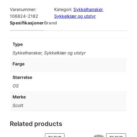
c
o
Varenummer:
Kategori:
Sykkelhansker
, 
t
106824-2182
Sykkelklær og utstyr
t
Spesifikasjoner
Brand
G
l
o
Type
v
Sykkelhansker, Sykkelklær og utstyr
e
R
Farge
C
P
Størrelse
r
OS
o
L
Merke
F
Scott
G
u
l
Related products
/
S