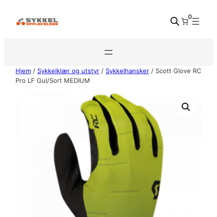
Hopp
0
til
innhold
Hjem
/
Sykkelklær og utstyr
/
Sykkelhansker
/ Scott Glove RC
Pro LF Gul/Sort MEDIUM