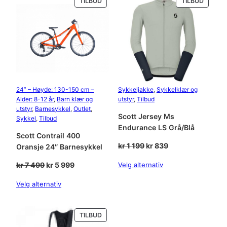
PRODUKT
PRODU
TILBUD
TILBUD
o
PÅ
PÅ
r
SALG
SALG
t
M
E
D
I
U
24” – Høyde: 130-150 cm –
Sykkeljakke
, 
Sykkelklær og
M
Alder: 8-12 år
, 
Barn klær og
utstyr
, 
Tilbud
a
utstyr
, 
Barnesykkel
, 
Outlet
, 
Scott Jersey Ms
Sykkel
, 
Tilbud
n
Endurance LS Grå/Blå
t
Scott Contrail 400
a
Opprinnelig
Nåværende
kr
1 199
kr
839
Oransje 24″ Barnesykkel
l
pris
pris
l
Opprinnelig
Nåværende
kr
7 499
kr
5 999
Velg alternativ
var:
er:
pris
pris
kr 1
kr 839.
Velg alternativ
var:
er:
199.
kr 7
kr 5
499.
999.
PRODUKT
TILBUD
PÅ