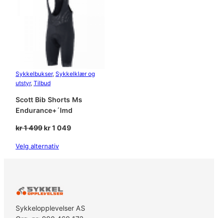
SALG
Sykkelbukser
, 
Sykkelklær og
utstyr
, 
Tilbud
Scott Bib Shorts Ms
Endurance+´Imd
Opprinnelig
Nåværende
kr
1 499
kr
1 049
pris
pris
Velg alternativ
var:
er:
kr 1
kr 1
499.
049.
Sykkelopplevelser AS