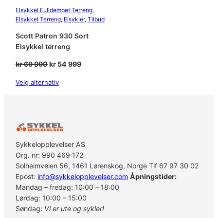
Elsykkel Fulldempet Terreng
, 
Elsykkel Terreng
, 
Elsykler
, 
Tilbud
Scott Patron 930 Sort
Elsykkel terreng
Opprinnelig
Nåværende
kr
69 990
kr
54 999
pris
pris
Velg alternativ
var:
er:
kr 69
kr 54
990.
999.
Sykkelopplevelser AS
Org. nr: 990 469 172
Solheimveien 56, 1461 Lørenskog, Norge Tlf 67 97 30 02
Epost:
info@sykkelopplevelser.com
Åpningstider:
Mandag – fredag: 10:00 – 18:00
Lørdag: 10:00 – 15:00
Søndag:
Vi er ute og sykler!