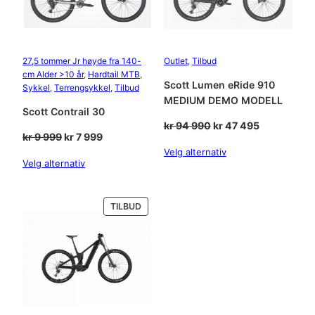
27,5 tommer Jr høyde fra 140-
Outlet
, 
Tilbud
cm Alder >10 år
, 
Hardtail MTB
, 
Scott Lumen eRide 910
Sykkel
, 
Terrengsykkel
, 
Tilbud
MEDIUM DEMO MODELL
Scott Contrail 30
Opprinnelig
Nåværende
kr
94 990
kr
47 495
Opprinnelig
Nåværende
kr
9 999
kr
7 999
pris
pris
pris
pris
Velg alternativ
var:
er:
Velg alternativ
var:
er:
kr 94
kr 47
kr 9
kr 7
990.
495.
999.
999.
PRODUKT
TILBUD
PÅ
SALG