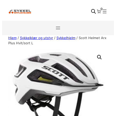
Hopp
0
til
innhold
Hjem
/
Sykkelklær og utstyr
/
Sykkelhjelm
/ Scott Helmet Arx
Plus Hvit/sort L