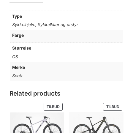
Type
Sykkelhjelm, Sykkelklær og utstyr
Farge
Størrelse
OS
Merke
Scott
Related products
PRODUKT
PRODU
TILBUD
TILBUD
PÅ
PÅ
SALG
SALG