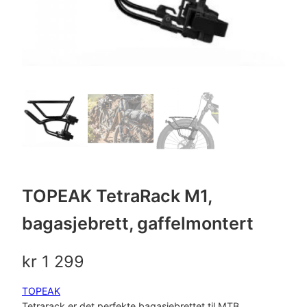
TOPEAK TetraRack M1,
bagasjebrett, gaffelmontert
kr
1 299
TOPEAK
Tetrarack er det perfekte bagasjebrettet til MTB