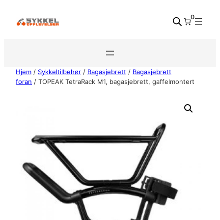
Hopp
0
til
innhold
Hjem
/
Sykkeltilbehør
/
Bagasjebrett
/
Bagasjebrett
foran
/ TOPEAK TetraRack M1, bagasjebrett, gaffelmontert