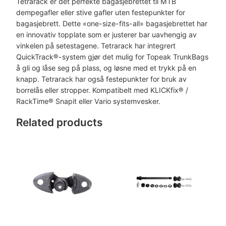
e
Tetrarack er det perfekte bagasjebrettet til MTB
t
dempegafler eller stive gafler uten festepunkter for
r
bagasjebrett. Dette «one-size-fits-all» bagasjebrettet har
a
en innovativ topplate som er justerer bar uavhengig av
R
vinkelen på setestagene. Tetrarack har integrert
a
QuickTrack®-system gjør det mulig for Topeak TrunkBags
c
å gli og låse seg på plass, og løsne med et trykk på en
k
knapp. Tetrarack har også festepunkter for bruk av
M
borrelås eller stropper. Kompatibelt med KLICKfix® /
1
RackTime® Snapit eller Vario systemvesker.
,
Related products
b
a
g
a
s
j
e
b
r
e