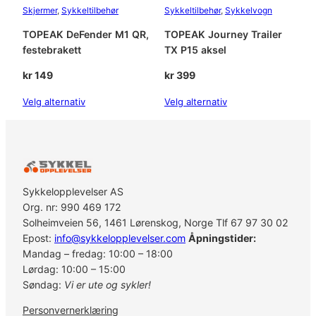
Skjermer
, 
Sykkeltilbehør
Sykkeltilbehør
, 
Sykkelvogn
t
t
TOPEAK DeFender M1 QR,
TOPEAK Journey Trailer
,
festebrakett
TX P15 aksel
g
a
kr
149
kr
399
f
Velg alternativ
Velg alternativ
f
e
l
m
o
n
Sykkelopplevelser AS
t
Org. nr: 990 469 172
e
Solheimveien 56, 1461 Lørenskog, Norge Tlf 67 97 30 02
r
Epost:
info@sykkelopplevelser.com
Åpningstider:
t
Mandag – fredag: 10:00 – 18:00
a
Lørdag: 10:00 – 15:00
n
Søndag:
Vi er ute og sykler!
t
a
Personvernerklæring