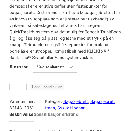
dempegafler eller stive gafler uten festepunkter for
bagasjebrett. Dette «one-size-fits-all» bagasjebrettet har
en innovativ topplate som er justerer bar uavhengig av
vinkelen på setestagene. Tetrarack har integrert
QuickTrack®-system gjør det mulig for Topeak TrunkBags
å gli og låse seg på plass, og løsne med et trykk på en
knapp. Tetrarack har også festepunkter for bruk av
borrelås eller stropper. Kompatibelt med KLICKfix® /
RackTime® Snapit eller Vario systemvesker.
Størrelse
T
Legg i handlekurv
O
P
Varenummer:
Kategori:
Bagasjebrett
, 
Bagasjebrett
E
82148-2961
foran
, 
Sykkeltilbehør
A
Beskrivelse
Spesifikasjoner
Brand
K
T