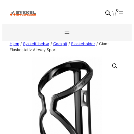
Hopp
0
til
innhold
Hjem
/
Sykkeltilbehør
/
Cockpit
/
Flaskeholder
/ Giant
Flaskestativ Airway Sport