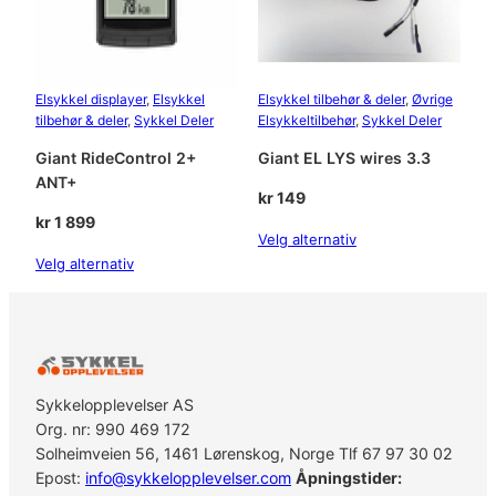
Elsykkel displayer
, 
Elsykkel
Elsykkel tilbehør & deler
, 
Øvrige
tilbehør & deler
, 
Sykkel Deler
Elsykkeltilbehør
, 
Sykkel Deler
Giant RideControl 2+
Giant EL LYS wires 3.3
ANT+
kr
149
kr
1 899
Velg alternativ
Velg alternativ
Sykkelopplevelser AS
Org. nr: 990 469 172
Solheimveien 56, 1461 Lørenskog, Norge Tlf 67 97 30 02
Epost:
info@sykkelopplevelser.com
Åpningstider: