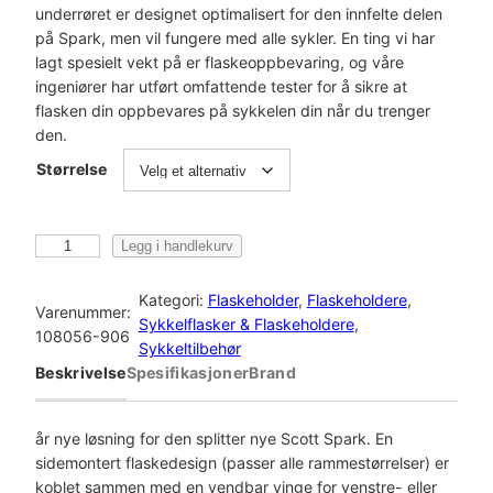
underrøret er designet optimalisert for den innfelte delen
på Spark, men vil fungere med alle sykler. En ting vi har
lagt spesielt vekt på er flaskeoppbevaring, og våre
ingeniører har utført omfattende tester for å sikre at
flasken din oppbevares på sykkelen din når du trenger
den.
Størrelse
S
Legg i handlekurv
y
n
Kategori:
Flaskeholder
, 
Flaskeholdere
, 
Varenummer:
c
Sykkelflasker & Flaskeholdere
, 
108056-906
r
Sykkeltilbehør
o
Beskrivelse
Spesifikasjoner
Brand
s
B
o
år nye løsning for den splitter nye Scott Spark. En
t
sidemontert flaskedesign (passer alle rammestørrelser) er
t
koblet sammen med en vendbar vinge for venstre- eller