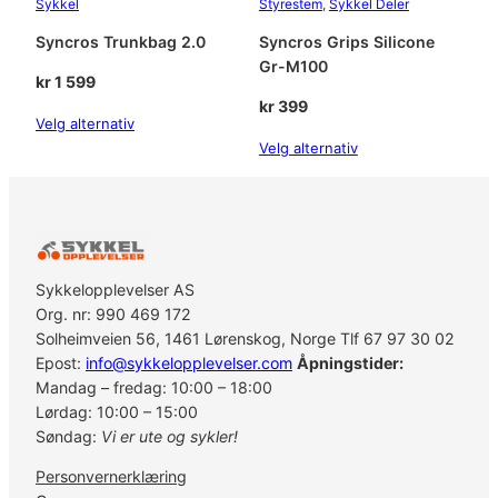
Sykkel
Styrestem
, 
Sykkel Deler
r
t
Syncros Trunkbag 2.0
Syncros Grips Silicone
O
Gr-M100
kr
1 599
s
kr
399
a
Velg alternativ
n
Velg alternativ
t
a
l
l
Sykkelopplevelser AS
Org. nr: 990 469 172
Solheimveien 56, 1461 Lørenskog, Norge Tlf 67 97 30 02
Epost:
info@sykkelopplevelser.com
Åpningstider:
Mandag – fredag: 10:00 – 18:00
Lørdag: 10:00 – 15:00
Søndag:
Vi er ute og sykler!
Personvernerklæring