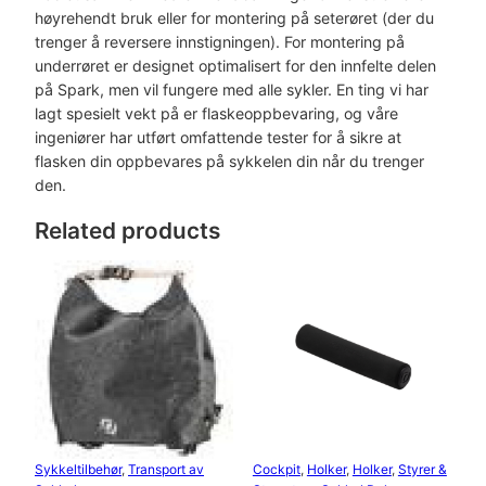
l
høyrehendt bruk eller for montering på seterøret (der du
e
trenger å reversere innstigningen). For montering på
C
underrøret er designet optimalisert for den innfelte delen
a
på Spark, men vil fungere med alle sykler. En ting vi har
g
lagt spesielt vekt på er flaskeoppbevaring, og våre
e
ingeniører har utført omfattende tester for å sikre at
C
flasken din oppbevares på sykkelen din når du trenger
a
den.
c
Related products
h
e
C
a
g
e
2
.
0
S
Sykkeltilbehør
, 
Transport av
Cockpit
, 
Holker
, 
Holker
, 
Styrer &
o