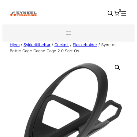
Hopp
0
til
innhold
Hjem
/
Sykkeltilbehør
/
Cockpit
/
Flaskeholder
/ Syncros
Bottle Cage Cache Cage 2.0 Sort Os