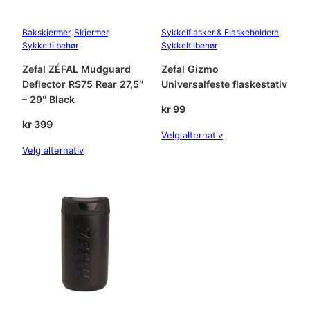
Bakskjermer
, 
Skjermer
, 
Sykkelflasker & Flaskeholdere
, 
Sykkeltilbehør
Sykkeltilbehør
Zefal ZÉFAL Mudguard
Zefal Gizmo
Deflector RS75 Rear 27,5″
Universalfeste flaskestativ
– 29″ Black
kr
99
kr
399
Velg alternativ
Velg alternativ