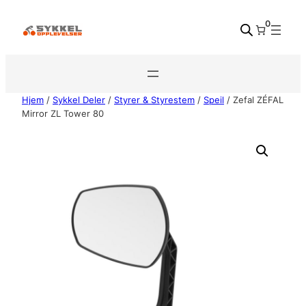
Hopp
0
til
innhold
Hjem
/
Sykkel Deler
/
Styrer & Styrestem
/
Speil
/ Zefal ZÉFAL
Mirror ZL Tower 80