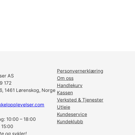
Personvernerklæring
ser AS
Om oss
69 172
Handlekurv
6, 1461 Lørenskog, Norge
Kassen
Verksted & Tjenester
kkelopplevelser.com
Utleie
Kundeservice
g: 10:00 – 18:00
Kundeklubb
 15:00
te og sykler!