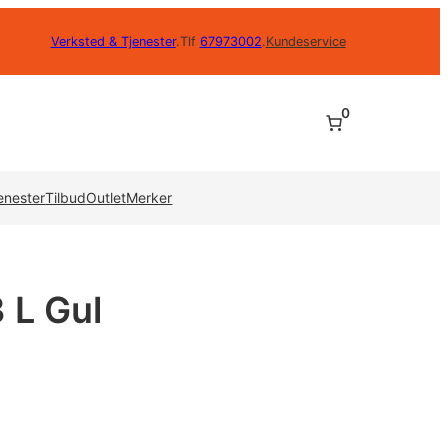
Verksted & Tjenester
.
Tlf
67973002
.
Kundeservice
0
enester
Tilbud
Outlet
Merker
 L Gul