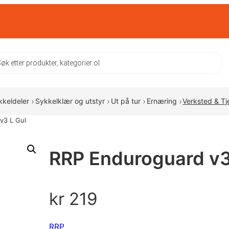
ts
kkeldeler
Sykkelklær og utstyr
Ut på tur
Ernæring
Verksted & Tj
v3 L Gul
RRP Enduroguard v3
kr
219
RRP