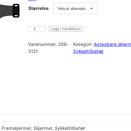
Størrelse
R
Legg i handlekurv
R
P
Varenummer:
208-
Kategori:
Avtagbare skjer
E
3121
Sykkeltilbehør
n
d
u
r
o
g
u
a
r
d
v
 Framskjermer, Skjermer, Sykkeltilbehør