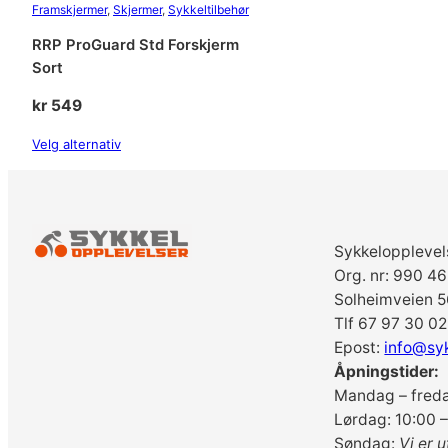
Framskjermer
, 
Skjermer
, 
Sykkeltilbehør
RRP ProGuard Std Forskjerm
Sort
kr
549
Velg alternativ
Sykkelopplevel
Org. nr: 990 4
Solheimveien 5
Tlf 67 97 30 02
Epost:
info@sy
Åpningstider:
Mandag – freda
Lørdag: 10:00 –
Søndag:
Vi er u