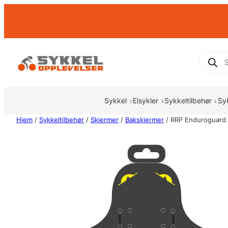
Hopp
til
innhold
Produc
search
Sykkel
Elsykler
Sykkeltilbehør
Sy
Hjem
/
Sykkeltilbehør
/
Skjermer
/
Bakskjermer
/ RRP Enduroguard 