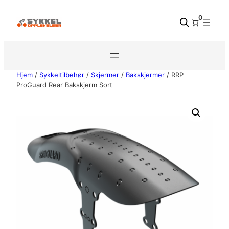
Hopp
0
til
innhold
Hjem
/
Sykkeltilbehør
/
Skjermer
/
Bakskjermer
/ RRP
ProGuard Rear Bakskjerm Sort