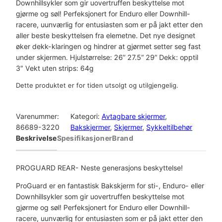
Downhillsykler som gir uovertruffen beskyttelse mot
gjørme og søl! Perfeksjonert for Enduro eller Downhill-
racere, uunværlig for entusiasten som er på jakt etter den
aller beste beskyttelsen fra elemetne. Det nye designet
øker dekk-klaringen og hindrer at gjørmet setter seg fast
under skjermen. Hjulstørrelse: 26” 27.5” 29” Dekk: opptil
3″ Vekt uten strips: 64g
Dette produktet er for tiden utsolgt og utilgjengelig.
Varenummer:
Kategori:
Avtagbare skjermer
, 
86689-3220
Bakskjermer
, 
Skjermer
, 
Sykkeltilbehør
Beskrivelse
Spesifikasjoner
Brand
PROGUARD REAR- Neste generasjons beskyttelse!
ProGuard er en fantastisk Bakskjerm for sti-, Enduro- eller
Downhillsykler som gir uovertruffen beskyttelse mot
gjørme og søl! Perfeksjonert for Enduro eller Downhill-
racere, uunværlig for entusiasten som er på jakt etter den