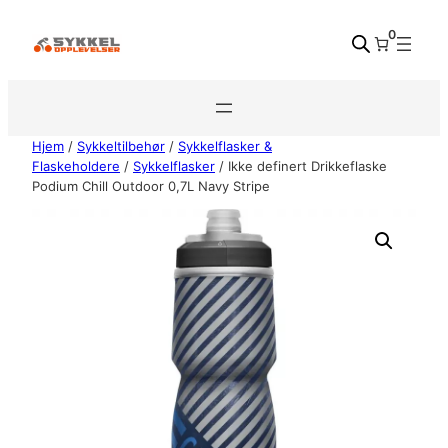
Hopp
0
til
innhold
Hjem
/
Sykkeltilbehør
/
Sykkelflasker &
Flaskeholdere
/
Sykkelflasker
/ Ikke definert Drikkeflaske
Podium Chill Outdoor 0,7L Navy Stripe