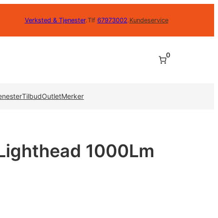
Verksted & Tjenester
.
Tlf
67973002
.
Kundeservice
0
enester
Tilbud
Outlet
Merker
 Lighthead 1000Lm