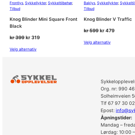
Frontlys
, 
Sykkellykter
, 
Sykkeltilbehør
, 
Baklys
, 
Sykkellykter
, 
Sykkelti
Tilbud
Tilbud
Knog Blinder Mini Square Front
Knog Blinder V Traffic
Black
Opprinnelig
Nåværen
kr
599
kr
479
Opprinnelig
Nåværende
kr
399
kr
319
pris
pris
Velg alternativ
pris
pris
var:
er:
Velg alternativ
var:
er:
kr 599.
kr 479.
kr 399.
kr 319.
Sykkelopplevel
Org. nr: 990 4
Solheimveien 5
Tlf 67 97 30 02
Epost:
info@sy
Åpningstider:
Mandag – freda
Lørdag: 10:00 –