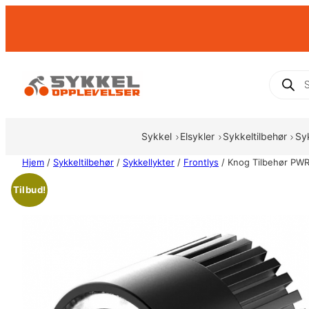
Hopp
til
innhold
Produc
search
Sykkel
Elsykler
Sykkeltilbehør
Sy
Hjem
/
Sykkeltilbehør
/
Sykkellykter
/
Frontlys
/ Knog Tilbehør PWR
Tilbud!