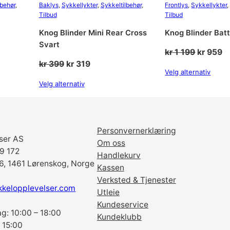
r
r
v
lbehør
, 
Baklys
, 
Sykkellykter
, 
Sykkeltilbehør
, 
Frontlys
, 
Sykkellykter
,
a
Tilbud
Tilbud
:
r
Knog Blinder Mini Rear Cross
Knog Blinder Bat
t
Svart
k
4
a
de
Opprinn
N
kr
1 199
kr
959
n
Opprinnelig
Nåværende
kr
399
kr
319
pris
pr
Velg alternativ
t
pris
pris
var:
er
r
7
Velg alternativ
a
var:
er:
kr 1
kr
l
kr 399.
kr 319.
199.
9
l
Personvernerklæring
5
.
ser AS
Om oss
69 172
Handlekurv
9
6, 1461 Lørenskog, Norge
Kassen
Verksted & Tjenester
9
kkelopplevelser.com
Utleie
Kundeservice
g: 10:00 – 18:00
.
Kundeklubb
 15:00