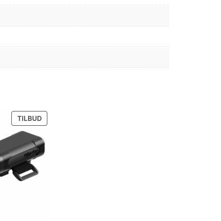
PRODUKT
TILBUD
PÅ
SALG