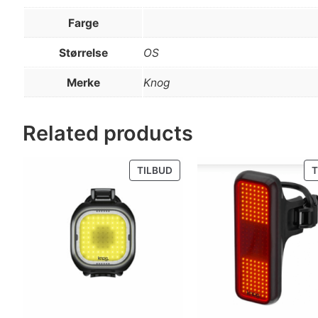
Farge
Størrelse
OS
Merke
Knog
Related products
PRODUKT
TILBUD
T
PÅ
SALG