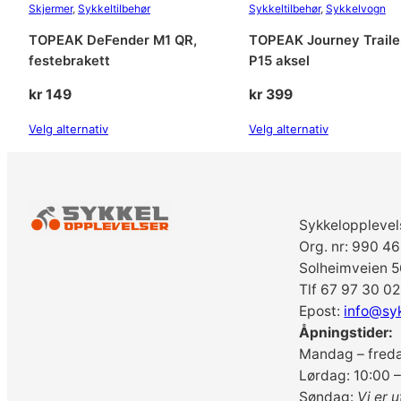
Skjermer
, 
Sykkeltilbehør
Sykkeltilbehør
, 
Sykkelvogn
TOPEAK DeFender M1 QR,
TOPEAK Journey Traile
festebrakett
P15 aksel
kr
149
kr
399
Velg alternativ
Velg alternativ
Sykkelopplevel
Org. nr: 990 4
Solheimveien 5
Tlf 67 97 30 02
Epost:
info@sy
Åpningstider:
Mandag – freda
Lørdag: 10:00 –
Søndag:
Vi er u