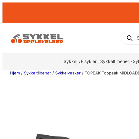
Hopp
til
innhold
Produc
search
Sykkel
Elsykler
Sykkeltilbehør
Sy
Hjem
/
Sykkeltilbehør
/
Sykkelvesker
/ TOPEAK Toppeak MIDLOADE