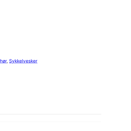
ehør
, 
Sykkelvesker