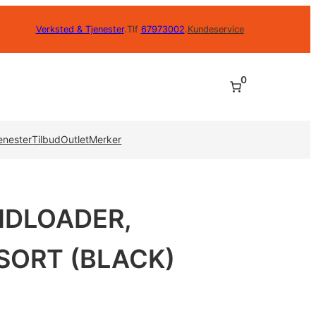
Verksted & Tjenester
.
Tlf
67973002
.
Kundeservice
0
enester
Tilbud
Outlet
Merker
IDLOADER,
SORT (BLACK)