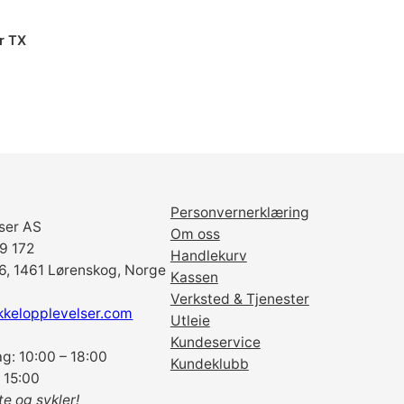
K
E
r TX
,
6
L
,
S
O
R
T
Personvernerklæring
(
ser AS
Om oss
B
69 172
Handlekurv
L
6, 1461 Lørenskog, Norge
Kassen
A
Verksted & Tjenester
C
kkelopplevelser.com
Utleie
K
Kundeservice
)
g: 10:00 – 18:00
Kundeklubb
a
 15:00
n
te og sykler!