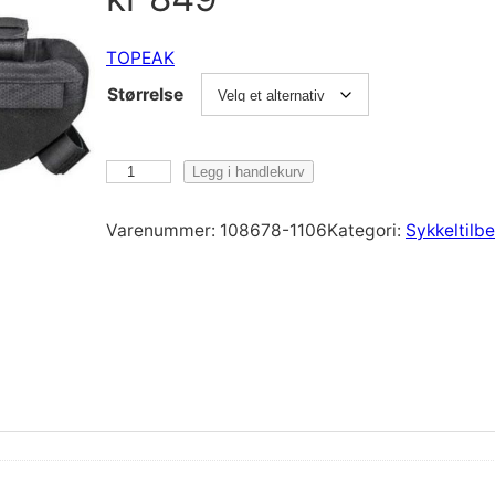
TOPEAK
Størrelse
T
Legg i handlekurv
O
P
Varenummer:
108678-1106
Kategori:
Sykkeltilb
E
A
K
T
o
p
p
e
a
k