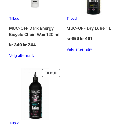
a
n
t
Tilbud
Tilbud
5
0
MUC-OFF Dark Energy
MUC-OFF Dry Lube 1 L
0
Bicycle Chain Wax 120 ml
Opprinnelig
Nåværende
kr
659
kr
461
m
Opprinnelig
Nåværende
pris
pris
kr
349
kr
244
l
Velg alternativ
pris
pris
var:
er:
5
Velg alternativ
var:
er:
kr 659.
kr 461.
0
kr 349.
kr 244.
0
m
PRODUKT
TILBUD
l
PÅ
SALG
a
n
t
a
l
l
Tilbud