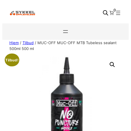
Hopp
0
til
innhold
Hjem
/
Tilbud
/ MUC-OFF MUC-OFF MTB Tubeless sealant
500ml 500 ml
Tilbud!