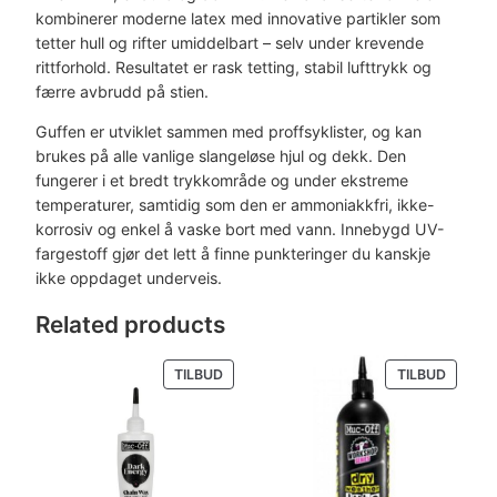
r
r
C
kombinerer moderne latex med innovative partikler som
-
tetter hull og rifter umiddelbart – selv under krevende
:
O
rittforhold. Resultatet er rask tetting, stabil lufttrykk og
F
færre avbrudd på stien.
k
2
F
Guffen er utviklet sammen med proffsyklister, og kan
r
0
M
brukes på alle vanlige slangeløse hjul og dekk. Den
T
9
fungerer i et bredt trykkområde og under ekstreme
B
temperaturer, samtidig som den er ammoniakkfri, ikke-
T
2
.
korrosiv og enkel å vaske bort med vann. Innebygd UV-
u
fargestoff gjør det lett å finne punkteringer du kanskje
9
b
ikke oppdaget underveis.
e
9
l
Related products
e
.
s
PRODUKT
PRODU
TILBUD
TILBUD
s
PÅ
PÅ
s
SALG
SALG
e
a
l