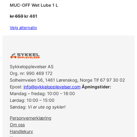
MUC-OFF Wet Lube 1 L
Opprinnelig
Nåværende
kr
659
kr
461
pris
pris
Velg alternativ
var:
er:
kr 659.
kr 461.
Sykkelopplevelser AS
Org. nr: 990 469 172
Solheimveien 56, 1461 Lørenskog, Norge Tlf 67 97 30 02
Epost:
info@sykkelopplevelser.com
Åpningstider:
Mandag – fredag: 10:00 – 18:00
Lørdag: 10:00 – 15:00
Søndag:
Vi er ute og sykler!
Personvernerklæring
Om oss
Handlekurv