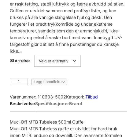
er rask tetting, stabil lufttrykk og færre avbrudd på stien.
n
e
Guffen er utviklet sammen med proffsyklister, og kan
n
n
brukes på alle vanlige slangeløse hjul og dekk. Den
fungerer i et bredt trykkområde og under ekstreme
e
d
temperaturer, samtidig som den er ammoniakkfri, ikke-
korrosiv og enkel å vaske bort med vann. Innebygd UV-
l
e
fargestoff gjør det lett å finne punkteringer du kanskje
i
p
ikke…
Størrelse
g
r
p
i
M
Legg i handlekurv
r
s
U
C
i
e
Varenummer:
110603-5002
Kategori:
Tilbud
-
Beskrivelse
Spesifikasjoner
Brand
s
r
O
F
v
:
F
Muc-Off MTB Tubeless 500ml Guffe
M
Muc-Off MTB Tubeless guffe er utviklet for hard bruk
a
k
U
innen MTB, enduro og downhill. Den avanserte formelen