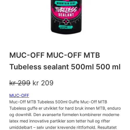
MUC-OFF MUC-OFF MTB
Tubeless sealant 500ml 500 ml
O
N
kr
299
kr
209
p
å
MUC-OFF
Muc-Off MTB Tubeless 500ml Guffe Muc-Off MTB
p
v
Tubeless guffe er utviklet for hard bruk innen MTB, enduro
r
æ
og downhill. Den avanserte formelen kombinerer moderne
latex med innovative partikler som tetter hull og rifter
i
r
umiddelbart – selv under krevende rittforhold. Resultatet