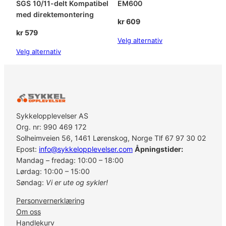
SGS 10/11-delt Kompatibel
EM600
F
med direktemontering
C
kr
609
-
kr
579
Velg alternativ
M
Velg alternativ
8
1
0
0
a
n
Sykkelopplevelser AS
t
Org. nr: 990 469 172
a
Solheimveien 56, 1461 Lørenskog, Norge Tlf 67 97 30 02
l
Epost:
info@sykkelopplevelser.com
Åpningstider:
l
Mandag – fredag: 10:00 – 18:00
Lørdag: 10:00 – 15:00
Søndag:
Vi er ute og sykler!
Personvernerklæring
Om oss
Handlekurv