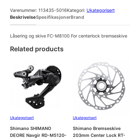
h
i
Varenummer:
113435-5016
Kategori:
Ukategorisert
m
Beskrivelse
Spesifikasjoner
Brand
a
n
o
Låsering og skive FC-M8100 For centerlock bremseskive
L
Related products
å
s
e
r
i
n
g
o
g
s
Ukategorisert
Ukategorisert
k
i
Shimano SHIMANO
Shimano Bremseskive
v
DEORE Navgir RD-M5120-
203mm Center Lock RT-
e