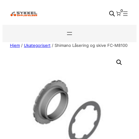
Hopp
0
til
innhold
Hjem
/
Ukategorisert
/ Shimano Låsering og skive FC-M8100