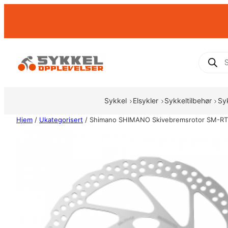
Hopp
til
innhold
Produc
search
Sykkel
Elsykler
Sykkeltilbehør
Sy
Hjem
/
Ukategorisert
/ Shimano SHIMANO Skivebremsrotor SM-RT