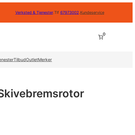
Verksted & Tjenester
.
Tlf
67973002
.
Kundeservice
0
enester
Tilbud
Outlet
Merker
kivebremsrotor