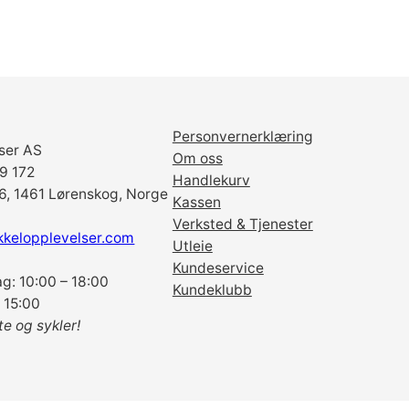
r
S
M
-
R
T
6
Personvernerklæring
ser AS
6
Om oss
69 172
6
Handlekurv
6, 1461 Lørenskog, Norge
-
Kassen
b
Verksted & Tjenester
kkelopplevelser.com
o
Utleie
l
Kundeservice
g: 10:00 – 18:00
t
Kundeklubb
 15:00
s
te og sykler!
a
n
t
a