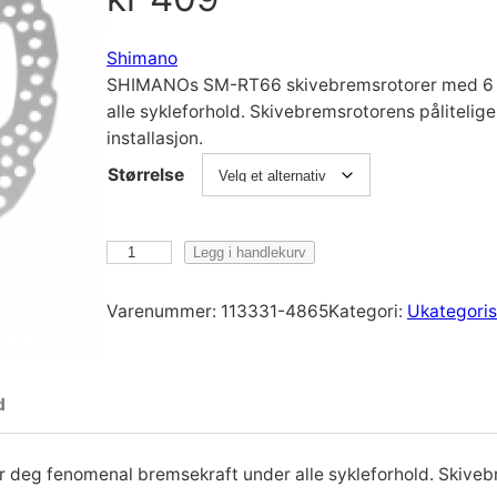
Shimano
SHIMANOs SM-RT66 skivebremsrotorer med 6 bo
alle sykleforhold. Skivebremsrotorens pålitelig
installasjon.
Størrelse
S
Legg i handlekurv
h
i
Varenummer:
113331-4865
Kategori:
Ukategoris
m
a
n
d
o
S
H
eg fenomenal bremsekraft under alle sykleforhold. Skivebr
I