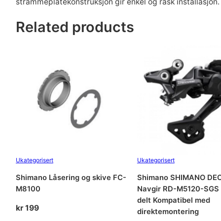
strammeplatekonstruksjon gir enkel og rask installasjon.
Related products
Ukategorisert
Ukategorisert
Shimano Låsering og skive FC-
Shimano SHIMANO DE
M8100
Navgir RD-M5120-SGS 
delt Kompatibel med
kr
199
direktemontering