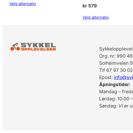
Velg alternativ
kr
579
Velg alternativ
Sykkelopplevel
Org. nr: 990 4
Solheimveien 5
Tlf 67 97 30 02
Epost:
info@sy
Åpningstider:
Mandag – freda
Lørdag: 10:00 –
Søndag:
Vi er u