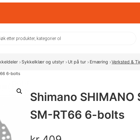
ts
kkeldeler
Sykkelklær og utstyr
Ut på tur
Ernæring
Verksted & Tj
66 6-bolts
Shimano SHIMANO S
SM-RT66 6-bolts
kr
409