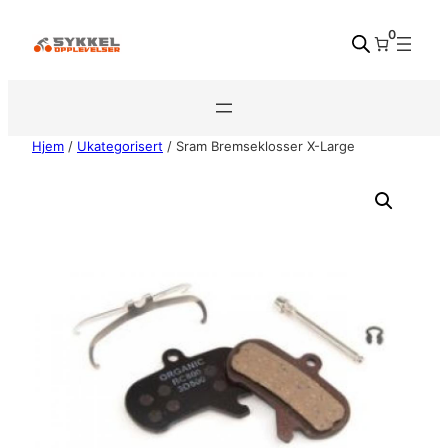
Hopp
0
til
innhold
Hjem
/
Ukategorisert
/ Sram Bremseklosser X-Large