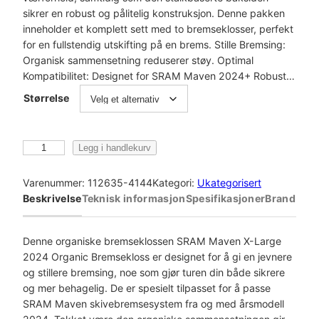
sikrer en robust og pålitelig konstruksjon. Denne pakken
inneholder et komplett sett med to bremseklosser, perfekt
for en fullstendig utskifting på en brems. Stille Bremsing:
Organisk sammensetning reduserer støy. Optimal
Kompatibilitet: Designet for SRAM Maven 2024+ Robust…
Størrelse
S
Legg i handlekurv
r
a
Varenummer:
112635-4144
Kategori:
Ukategorisert
m
Beskrivelse
Teknisk informasjon
Spesifikasjoner
Brand
B
r
e
Denne organiske bremseklossen SRAM Maven X-Large
m
2024 Organic Bremsekloss er designet for å gi en jevnere
s
og stillere bremsing, noe som gjør turen din både sikrere
e
og mer behagelig. De er spesielt tilpasset for å passe
k
SRAM Maven skivebremsesystem fra og med årsmodell