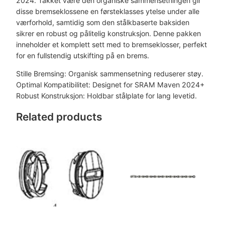
l
2024. Takket være den organiske sammensetningen gir
o
disse bremseklossene en førsteklasses ytelse under alle
s
værforhold, samtidig som den stålkbaserte baksiden
s
sikrer en robust og pålitelig konstruksjon. Denne pakken
e
inneholder et komplett sett med to bremseklosser, perfekt
r
for en fullstendig utskifting på en brems.
X
Stille Bremsing: Organisk sammensetning reduserer støy.
-
Optimal Kompatibilitet: Designet for SRAM Maven 2024+
L
Robust Konstruksjon: Holdbar stålplate for lang levetid.
a
r
Related products
g
e
a
n
t
a
l
l