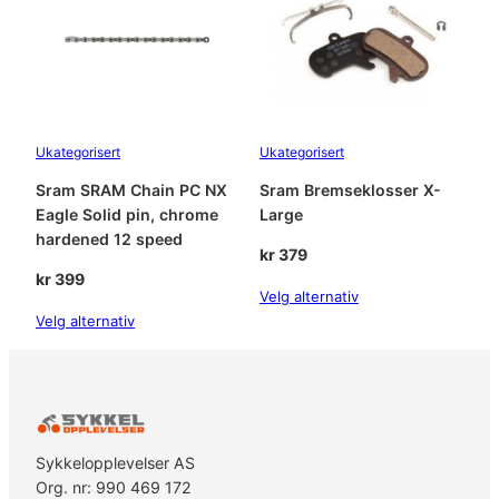
a
t
t
e
r
y
Ukategorisert
Ukategorisert
D
o
Sram SRAM Chain PC NX
Sram Bremseklosser X-
o
Eagle Solid pin, chrome
Large
r
hardened 12 speed
E
kr
379
l
kr
399
Velg alternativ
e
Velg alternativ
c
t
r
o
n
i
Sykkelopplevelser AS
c
Org. nr: 990 469 172
C