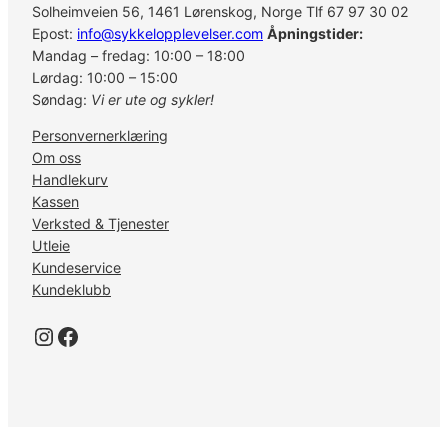
Solheimveien 56, 1461 Lørenskog, Norge Tlf 67 97 30 02
o
Epost:
info@sykkelopplevelser.com
Åpningstider:
n
Mandag – fredag: 10:00 – 18:00
t
Lørdag: 10:00 – 15:00
r
Søndag:
Vi er ute og sykler!
o
l
Personvernerklæring
l
Om oss
e
Handlekurv
r
Kassen
P
Verksted & Tjenester
o
Utleie
d
Kundeservice
A
Kundeklubb
X
S
Instagram
Facebook
B
a
t
t
e