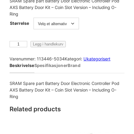
SRAM Spare part Battery Door Electronic Controller Pod
AXS Battery Door Kit – Coin Slot Version – Including O-
Ring
Størrelse
S
Legg i handlekurv
r
a
Varenummer:
113446-5034
Kategori:
Ukategorisert
m
Beskrivelse
Spesifikasjoner
Brand
S
p
a
SRAM Spare part Battery Door Electronic Controller Pod
r
AXS Battery Door Kit – Coin Slot Version – Including O-
e
Ring
p
Related products
a
r
t
B