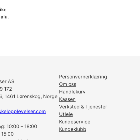
.
0
ike
a
alu.
n
.
t
værende
a
is
l
l
 21
9.
Personvernerklæring
ser AS
Om oss
69 172
Handlekurv
6, 1461 Lørenskog, Norge
Kassen
Verksted & Tjenester
kkelopplevelser.com
Utleie
Kundeservice
g: 10:00 – 18:00
Kundeklubb
 15:00