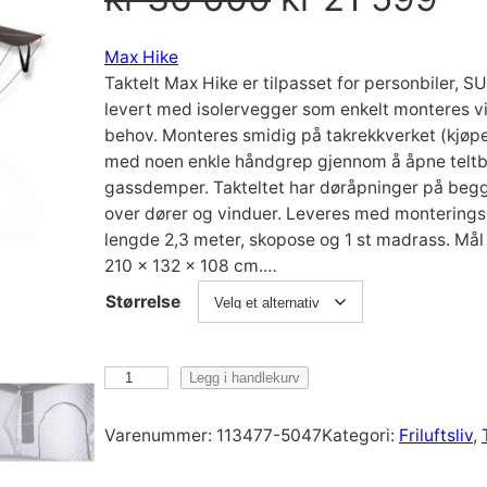
p
å
Max Hike
Taktelt Max Hike er tilpasset for personbiler, S
p
v
levert med isolervegger som enkelt monteres via
behov. Monteres smidig på takrekkverket (kjøpe
r
æ
med noen enkle håndgrep gjennom å åpne teltbo
gassdemper. Takteltet har døråpninger på begge
over dører og vinduer. Leveres med montering
i
r
lengde 2,3 meter, skopose og 1 st madrass. Mål
210 x 132 x 108 cm.…
n
e
Størrelse
n
n
M
Legg i handlekurv
e
d
a
x
Varenummer:
113477-5047
Kategori:
Friluftsliv
, 
l
e
H
i