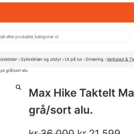
ts
kkeldeler
Sykkelklær og utstyr
Ut på tur
Ernæring
Verksted & Tj
s grå/sort alu.
Max Hike Taktelt M
grå/sort alu.
O
N
kr
36 000
kr
21 599