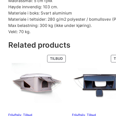
Madrassmål: 5 cm tykk
Høyde innvendig: 103 cm.
Materiale i boks: Svart aluminium
Materiale i teltsider: 280 g/m2 polyester / bomullsvev
Max belastning: 300 kg (ikke under kjøring).
Vekt: 70 kg.
Related products
PRODUKT
TILBUD
T
PÅ
SALG
Friluftsliv
, 
Tilbud
Friluftsliv
, 
Tilbud