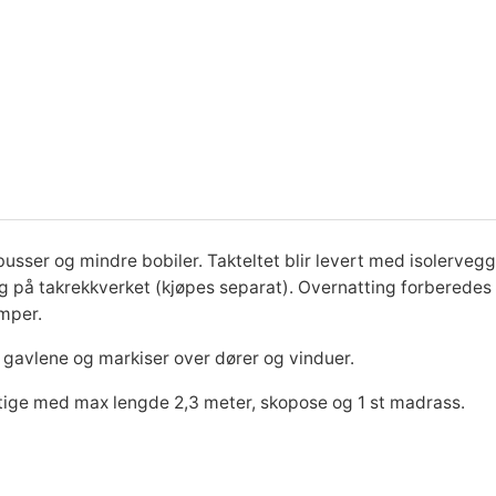
i
p
k
e
T
g
r
a
k
p
i
t
e
r
s
l
t
i
e
M
sbusser og mindre bobiler. Takteltet blir levert med isolerveg
a
ig på takrekkverket (kjøpes separat). Overnatting forbered
s
r
x
mper.
H
å gavlene og markiser over dører og vinduer.
i
v
:
k
ige med max lengde 2,3 meter, skopose og 1 st madrass.
e
a
k
A
d