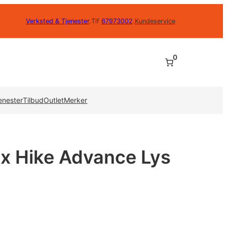
Verksted & Tjenester
.
Tlf
67973002
.
Kundeservice
0
enester
Tilbud
Outlet
Merker
ax Hike Advance Lys