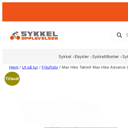
Hopp
til
innhold
Produc
search
Sykkel
Elsykler
Sykkeltilbehør
Sy
Hjem
/
Ut på tur
/
Friluftsliv
/ Max Hike Taktelt Max Hike Advance Ly
Tilbud!