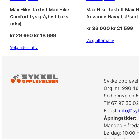
Max Hike Taktelt Max Hike
Max Hike Taktelt Max H
Comfort Lys grå/hvit boks
Advance Navy blå/sort 
(abs)
Opprinnelig
Nå
kr
36 000
kr
21 599
Opprinnelig
Nåværende
kr
29 660
kr
18 699
pris
pr
Velg alternativ
pris
pris
var:
er:
Velg alternativ
var:
er:
kr 36
kr
kr 29
kr 18
000.
59
660.
699.
Sykkelopplevel
Org. nr: 990 4
Solheimveien 5
Tlf 67 97 30 02
Epost:
info@sy
Åpningstider:
Mandag – freda
Lørdag: 10:00 –