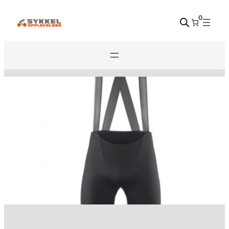
Hopp
0
til
innhold