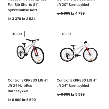
Fall Bib Shorts S11
JR 20″ Barnesykkel
Sykkelbukse Kort
Opprinnelig
Nåværende
kr
5 999
kr
4 799
Opprinnelig
Nåværende
pris
pris
kr
3 379
kr
2 534
pris
pris
var:
er:
var:
er:
kr 5
kr 4
PRODUKT
PRODUKT
TILBUD
TILBUD
kr 3
kr 2
999.
799.
PÅ
PÅ
379.
534.
SALG
SALG
Control EXPRESS LIGHT
Control EXPRESS LIGHT
JR 24 Hvit/Red
JR 24″ Barnesykkel
Barnesykkel
Opprinnelig
Nåværende
kr
6 999
kr
5 599
Opprinnelig
Nåværende
pris
pris
kr
6 999
kr
5 599
pris
pris
var:
er: