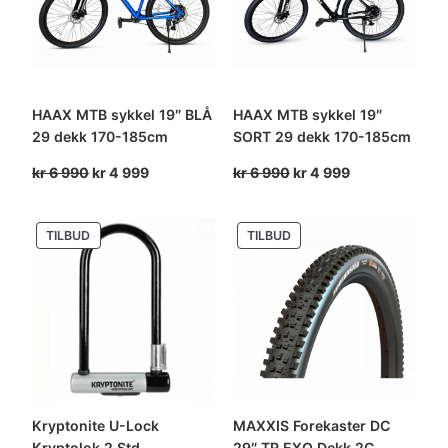
HAAX MTB sykkel 19″ BLÅ
HAAX MTB sykkel 19″
29 dekk 170-185cm
SORT 29 dekk 170-185cm
Opprinnelig
Nåværende
Opprinnelig
Nåværende
kr
6 990
kr
4 999
kr
6 990
kr
4 999
pris
pris
pris
pris
var:
er:
var:
er:
PRODUKT
PRODUKT
TILBUD
TILBUD
kr 6
kr 4
kr 6
kr 4
PÅ
PÅ
990.
999.
990.
999.
SALG
SALG
Kryptonite U-Lock
MAXXIS Forekaster DC
Kryptolok 2 Std
29″ TR EXO Dekk 2C