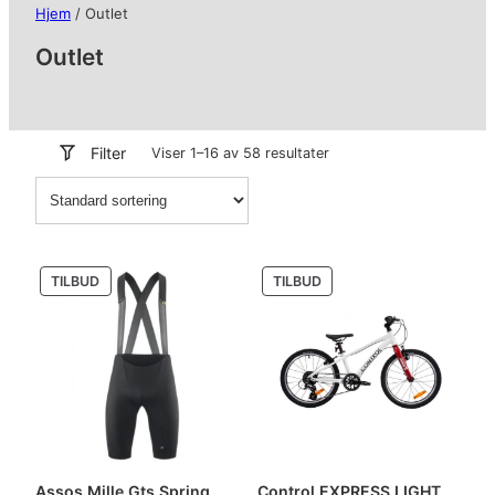
Hjem
/ Outlet
Outlet
Filter
Viser 1–16 av 58 resultater
PRODUKT
PRODUKT
TILBUD
TILBUD
PÅ
PÅ
SALG
SALG
Assos Mille Gts Spring
Control EXPRESS LIGHT