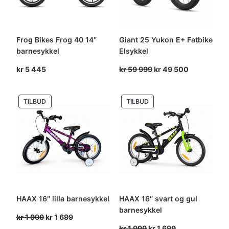
Frog Bikes Frog 40 14″
Giant 25 Yukon E+ Fatbike
barnesykkel
Elsykkel
Opprinnelig
Nåværende
kr
5 445
kr
59 999
kr
49 500
pris
pris
var:
er:
PRODUKT
PRODUKT
TILBUD
TILBUD
kr 59
kr 49
PÅ
PÅ
999.
500.
SALG
SALG
HAAX 16″ lilla barnesykkel
HAAX 16″ svart og gul
barnesykkel
Opprinnelig
Nåværende
kr
1 999
kr
1 699
pris
pris
Opprinnelig
Nåværende
kr
1 999
kr
1 699