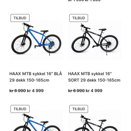
var:
er:
pris
pris
kr 1
kr 1
var:
er:
PRODUKT
PRODUKT
TILBUD
TILBUD
999.
699.
kr 1
kr 1
PÅ
PÅ
999.
699.
SALG
SALG
HAAX MTB sykkel 16″ BLÅ
HAAX MTB sykkel 16″
29 dekk 150-165cm
SORT 29 dekk 150-165cm
Opprinnelig
Nåværende
Opprinnelig
Nåværende
kr
6 990
kr
4 999
kr
6 990
kr
4 999
pris
pris
pris
pris
var:
er:
var:
er:
PRODUKT
PRODUKT
TILBUD
TILBUD
kr 6
kr 4
kr 6
kr 4
PÅ
PÅ
990.
999.
990.
999.
SALG
SALG