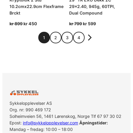
10.2cmx22.9cm Flexframe
29×2.40, 945g, 60TPI,
Brckt
Dual Compound
Opprinnelig
Nåværende
Opprinnelig
Nåværende
kr
899
kr
450
kr
799
kr
599
pris
pris
pris
pris
var:
er:
var:
er:
1
2
3
4
kr 899.
kr 450.
kr 799.
kr 599.
Sykkelopplevelser AS
Org. nr: 990 469 172
Solheimveien 56, 1461 Lørenskog, Norge Tlf 67 97 30 02
Epost:
info@sykkelopplevelser.com
Åpningstider:
Mandag – fredag: 10:00 – 18:00