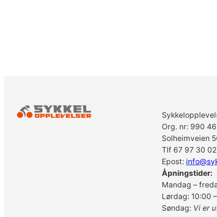
Sykkelopplevel
Org. nr: 990 4
Solheimveien 5
Tlf 67 97 30 02
Epost:
info@sy
Åpningstider:
Mandag – freda
Lørdag: 10:00 –
Søndag:
Vi er u