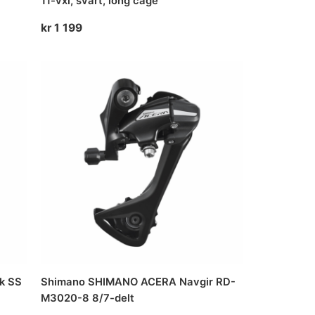
11-vxl, svart, long cage
kr
1 199
ck SS
Shimano SHIMANO ACERA Navgir RD-
M3020-8 8/7-delt