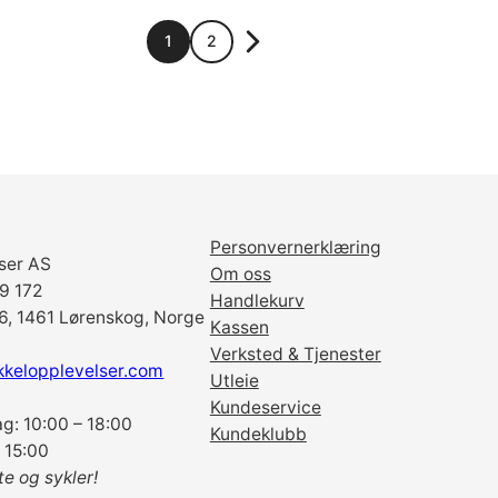
1
2
Personvernerklæring
ser AS
Om oss
69 172
Handlekurv
6, 1461 Lørenskog, Norge
Kassen
Verksted & Tjenester
kkelopplevelser.com
Utleie
Kundeservice
g: 10:00 – 18:00
Kundeklubb
 15:00
te og sykler!