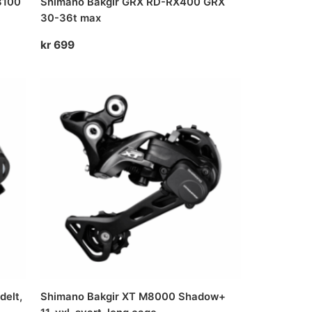
3100
Shimano Bakgir GRX RD-RX400 GRX
30-36t max
kr
699
delt,
Shimano Bakgir XT M8000 Shadow+