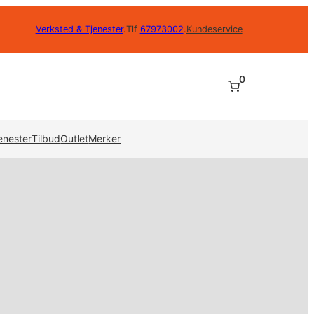
Verksted & Tjenester
.
Tlf
67973002
.
Kundeservice
0
enester
Tilbud
Outlet
Merker