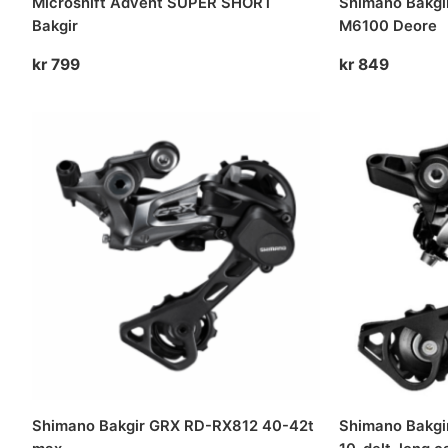
Microshift Advent SUPER SHORT
Shimano Bakgir
Bakgir
M6100 Deore
kr
799
kr
849
Shimano Bakgir GRX RD-RX812 40-42t
Shimano Bakg