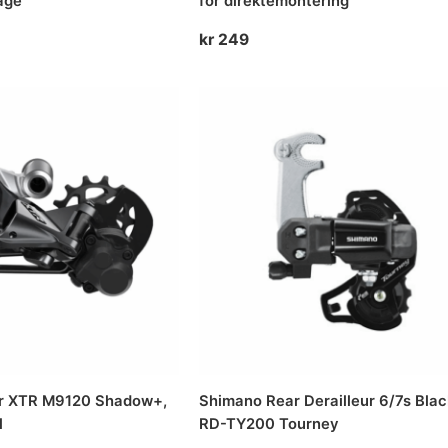
cage
for direktemontering
kr
249
r XTR M9120 Shadow+,
Shimano Rear Derailleur 6/7s Bla
l
RD-TY200 Tourney