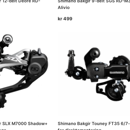
 12-delt Deore RD-
Shimano Bakgir 9-delt SGS RD-M
Alivio
kr
499
ir SLX M7000 Shadow+
Shimano Bakgir Touney FT35 6/7-