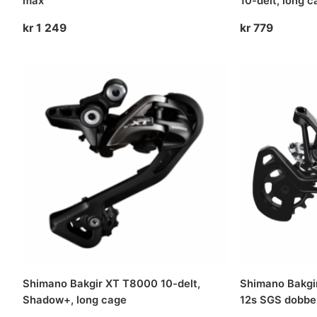
max
10-delt, long 
kr
1 249
kr
779
Shimano Bakgir XT T8000 10-delt,
Shimano Bakgi
Shadow+, long cage
12s SGS dobbe