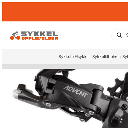
Hopp
til
innhold
Produc
search
Sykkel
Elsykler
Sykkeltilbehør
Sy