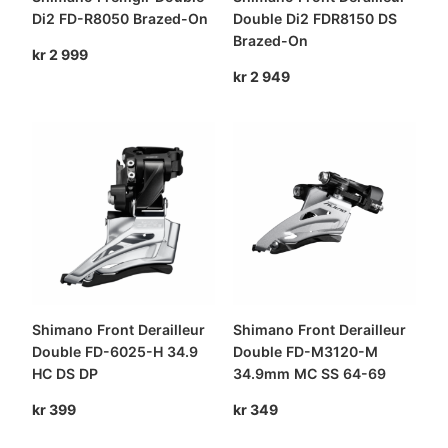
Di2 FD-R8050 Brazed-On
Double Di2 FDR8150 DS
Brazed-On
kr
2 999
kr
2 949
Shimano Front Derailleur
Shimano Front Derailleur
Double FD-6025-H 34.9
Double FD-M3120-M
HC DS DP
34.9mm MC SS 64-69
kr
399
kr
349