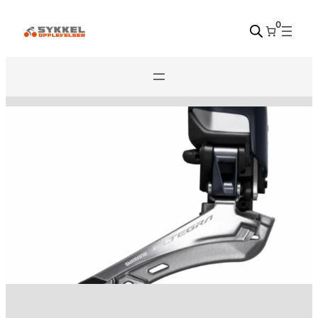
Hopp
0
til
innhold