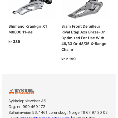
Shimano Krankgir XT
Sram Front Derailleur
M8000 11-del
Rival Etap Axs Braze-On,
Optimized For Use With
kr
389
46/33 Or 48/35 X-Range
Chainri
kr
2 199
Sykkelopplevelser AS
Org. nr: 990 469 172
Solheimveien 56, 1461 Lørenskog, Norge Tlf 67 97 30 02