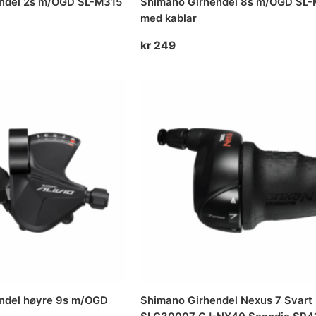
ndel 2s m/OGD SL-M315
Shimano Girhendel 8s m/OGD SL
med kablar
kr
249
ndel høyre 9s m/OGD
Shimano Girhendel Nexus 7 Svart