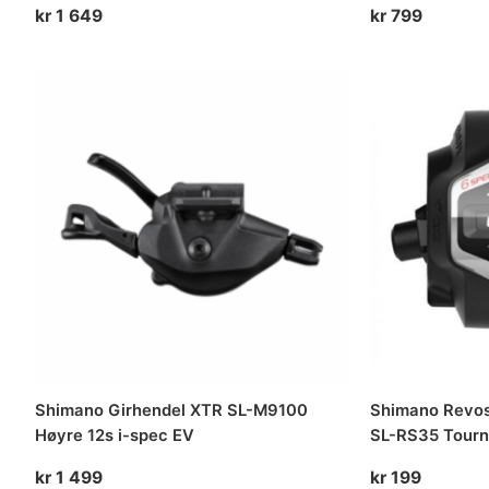
kr
1 649
kr
799
Shimano Girhendel XTR SL-M9100
Shimano Revos
Høyre 12s i-spec EV
SL-RS35 Tourn
kr
1 499
kr
199