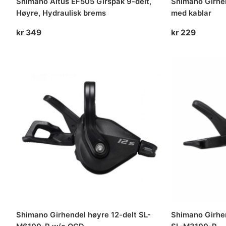
Shimano Altus EF505 Girspak 9-delt,
Shimano Girhe
Høyre, Hydraulisk brems
med kablar
kr
349
kr
229
Shimano Girhendel høyre 12-delt SL-
Shimano Girhe