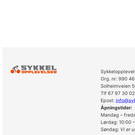
Sykkelopplevel
Org. nr: 990 4
Solheimveien 5
Tlf 67 97 30 02
Epost:
info@sy
Åpningstider:
Mandag – freda
Lørdag: 10:00 –
Søndag:
Vi er u