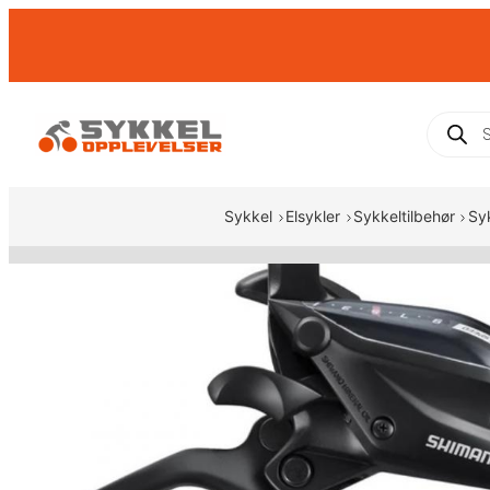
Hopp
til
innhold
Produc
search
Sykkel
Elsykler
Sykkeltilbehør
Sy