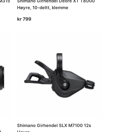
-M315
Shimano Girhendel Deore XT T8000
Høyre, 10-deltt, klemme
kr
799
Shimano Girhendel SLX M7100 12s