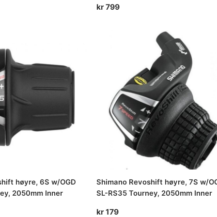
kr
799
hift høyre, 6S w/OGD
Shimano Revoshift høyre, 7S w/O
ey, 2050mm Inner
SL-RS35 Tourney, 2050mm Inner
kr
179