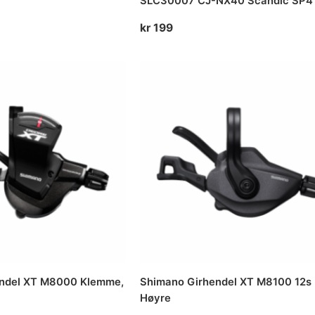
SLC30007 CJ-NX40 Scandic SP4
kr
199
endel XT M8000 Klemme,
Shimano Girhendel XT M8100 12s
Høyre