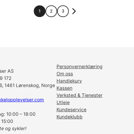
1
2
3
Personvernerklæring
ser AS
Om oss
69 172
Handlekurv
6, 1461 Lørenskog, Norge
Kassen
Verksted & Tjenester
kkelopplevelser.com
Utleie
Kundeservice
g: 10:00 – 18:00
Kundeklubb
 15:00
te og sykler!