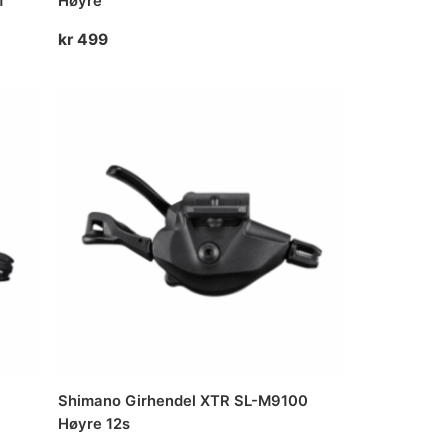
1
Høyre
kr
499
Shimano Girhendel XTR SL-M9100
Høyre 12s