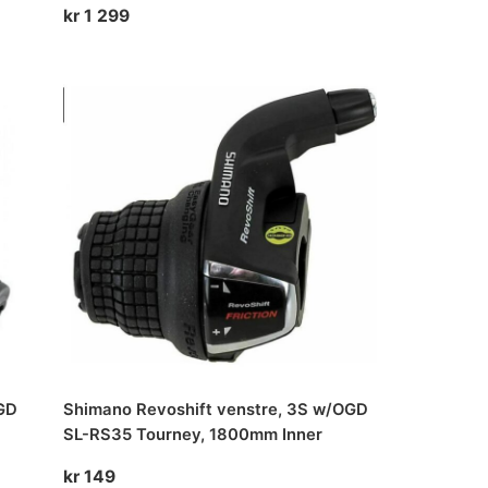
kr
1 299
GD
Shimano Revoshift venstre, 3S w/OGD
SL-RS35 Tourney, 1800mm Inner
kr
149