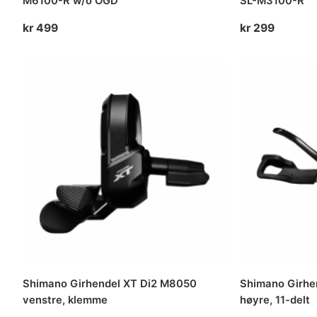
M6100-R w/o OGD
SL-M3100-R
kr
499
kr
299
Shimano Girhendel XT Di2 M8050
Shimano Girh
venstre, klemme
høyre, 11-delt