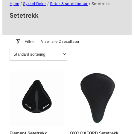
Hjem
/
Sykkel Deler
/
Seter & setetilbehør
/ Setetrekk
Setetrekk
Filter
Viser alle 2 resultater
Element Setetrekk
OXC OXFORD Setetrekk