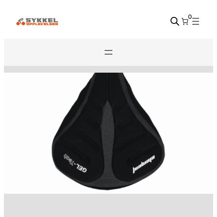
Hopp
0
til
innhold