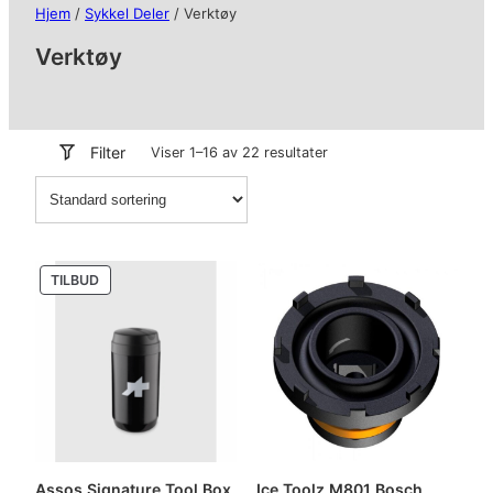
Hjem
/
Sykkel Deler
/ Verktøy
Verktøy
Filter
Viser 1–16 av 22 resultater
PRODUKT
TILBUD
PÅ
SALG
Assos Signature Tool Box
Ice Toolz M801 Bosch