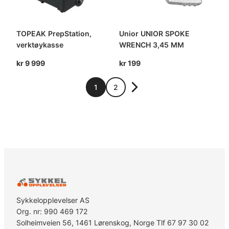
TOPEAK PrepStation,
Unior UNIOR SPOKE
verktøykasse
WRENCH 3,45 MM
kr
9 999
kr
199
1
2
Sykkelopplevelser AS
Org. nr: 990 469 172
Solheimveien 56, 1461 Lørenskog, Norge Tlf 67 97 30 02