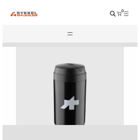
Hopp
0
til
innhold