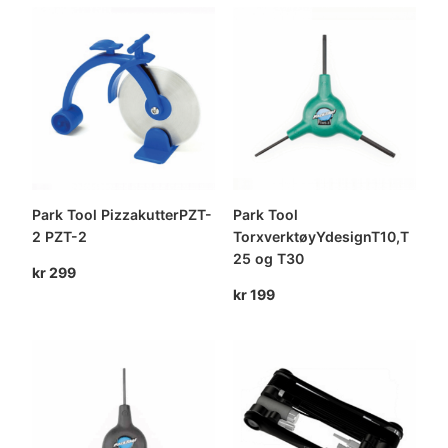
Park Tool PizzakutterPZT-
Park Tool
2 PZT-2
TorxverktøyYdesignT10,T
25 og T30
kr
299
kr
199