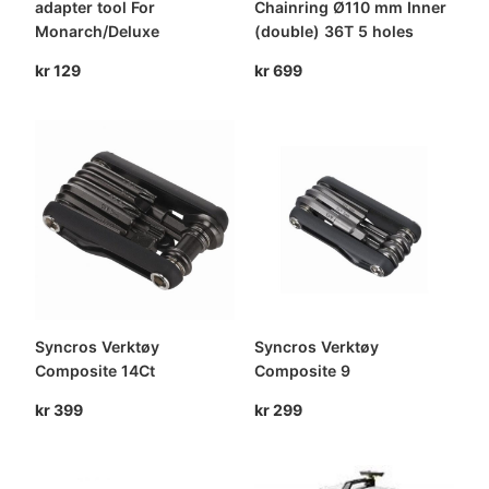
adapter tool For
Chainring Ø110 mm Inner
Monarch/Deluxe
(double) 36T 5 holes
kr
129
kr
699
Syncros Verktøy
Syncros Verktøy
Composite 14Ct
Composite 9
kr
399
kr
299