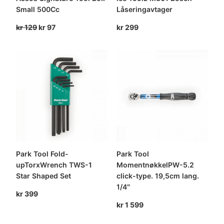
Small 500Cc
Låseringavtager
Opprinnelig
Nåværende
kr
129
kr
97
kr
299
pris
pris
var:
er:
kr 129.
kr 97.
Park Tool Fold-
Park Tool
upTorxWrench TWS-1
MomentnøkkelPW-5.2
Star Shaped Set
click-type. 19,5cm lang.
1/4″
kr
399
kr
1 599