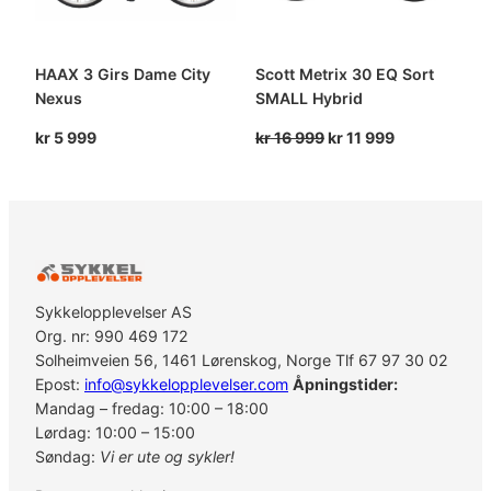
HAAX 3 Girs Dame City
Scott Metrix 30 EQ Sort
Nexus
SMALL Hybrid
Opprinnelig
Nåværende
kr
5 999
kr
16 999
kr
11 999
pris
pris
var:
er:
kr 16
kr 11
999.
999.
Sykkelopplevelser AS
Org. nr: 990 469 172
Solheimveien 56, 1461 Lørenskog, Norge Tlf 67 97 30 02
Epost:
info@sykkelopplevelser.com
Åpningstider:
Mandag – fredag: 10:00 – 18:00
Lørdag: 10:00 – 15:00
Søndag:
Vi er ute og sykler!