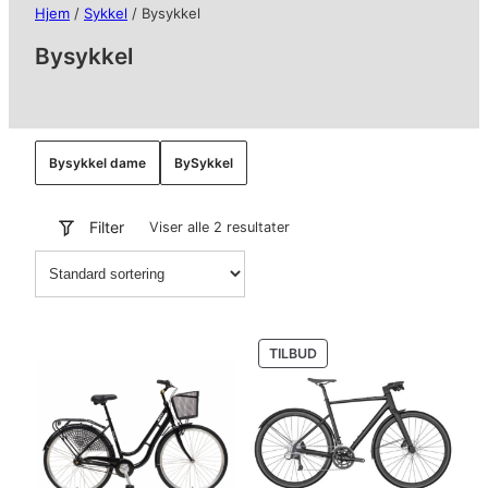
Hjem
/
Sykkel
/ Bysykkel
Bysykkel
Bysykkel dame
BySykkel
Filter
Viser alle 2 resultater
PRODUKT
TILBUD
PÅ
SALG