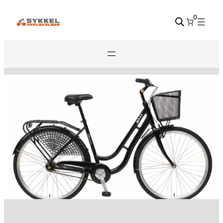
Hopp
0
til
innhold