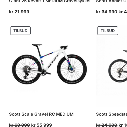
Giant 25 Revolt 1 MEDIUM Gravelsykkel
Scott Addict G
Opp
kr
21 999
kr
64 990
kr
4
pris
var:
PRODUKT
PROD
TILBUD
TILBUD
kr 
PÅ
PÅ
990
SALG
SALG
Scott Scale Gravel RC MEDIUM
Scott Speedste
Opprinnelig
Nåværende
Opp
kr
69 990
kr
55 999
kr
24 990
kr
1