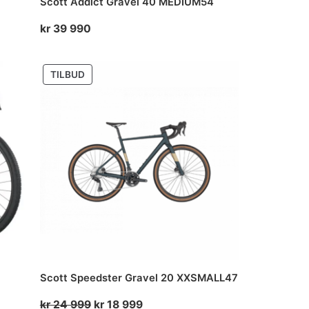
Scott Addict Gravel 40 MEDIUM54
kr
39 990
PRODUKT
TILBUD
PÅ
SALG
Scott Speedster Gravel 20 XXSMALL47
Opprinnelig
Nåværende
kr
24 999
kr
18 999