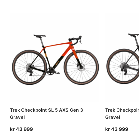
pris
pris
pris
var:
er:
var:
kr 69
kr 55
kr 
990.
999.
990
Trek Checkpoint SL 5 AXS Gen 3
Trek Checkpoi
Gravel
Gravel
kr
43 999
kr
43 999