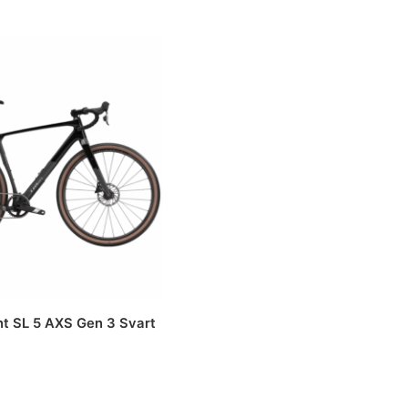
pris
er:
24
kr 18
.
999.
nt SL 5 AXS Gen 3 Svart