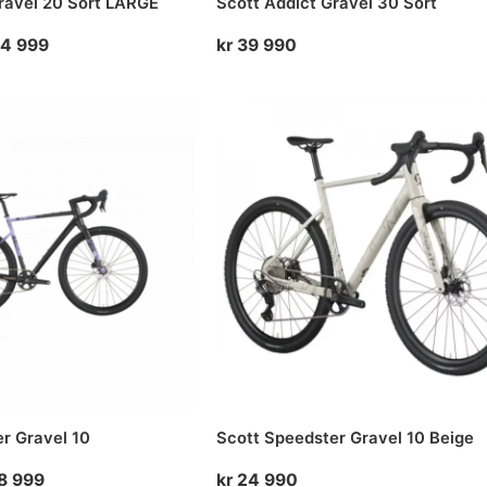
ravel 20 Sort LARGE
Scott Addict Gravel 30 Sort
rinnelig
Nåværende
4 999
kr
39 990
pris
er:
UKT
64
kr 44
.
999.
r Gravel 10
Scott Speedster Gravel 10 Beige
rinnelig
Nåværende
8 999
kr
24 990