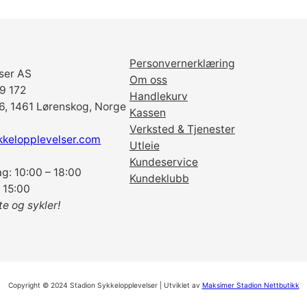
Personvernerklæring
ser AS
Om oss
69 172
Handlekurv
6, 1461 Lørenskog, Norge
Kassen
Verksted & Tjenester
kkelopplevelser.com
Utleie
Kundeservice
g: 10:00 – 18:00
Kundeklubb
 15:00
te og sykler!
Copyright © 2024 Stadion Sykkelopplevelser | Utviklet av
Maksimer Stadion Nettbutikk