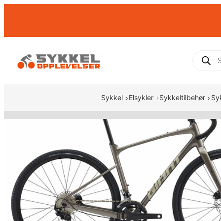
Hopp
til
innhold
Produc
search
Sykkel
Elsykler
Sykkeltilbehør
Sy