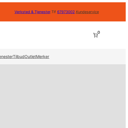
Verksted & Tjenester
.
Tlf
67973002
.
Kundeservice
0
enester
Tilbud
Outlet
Merker