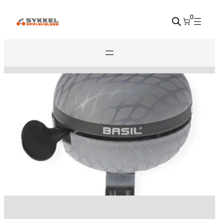
Hopp
0
til
innhold