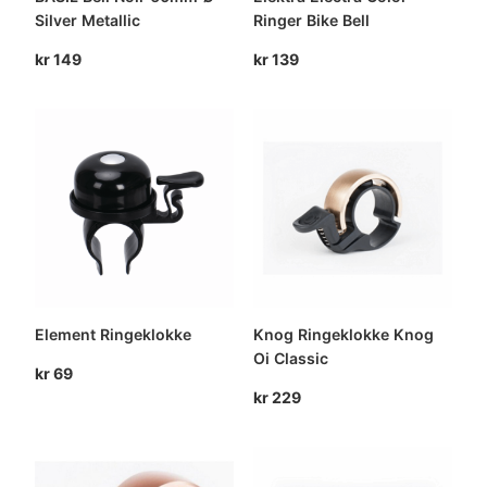
Silver Metallic
Ringer Bike Bell
kr
149
kr
139
Element Ringeklokke
Knog Ringeklokke Knog
Oi Classic
kr
69
kr
229