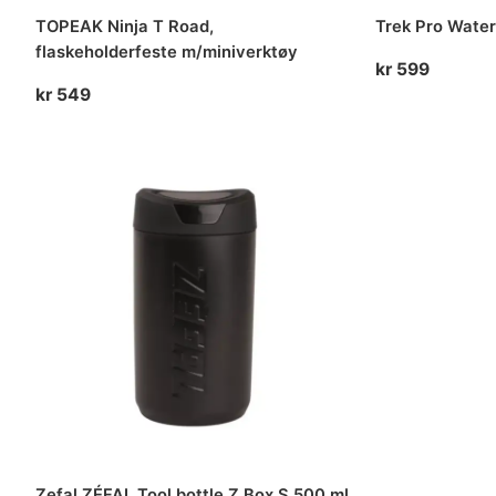
TOPEAK Ninja T Road,
Trek Pro Water
flaskeholderfeste m/miniverktøy
kr
599
kr
549
Zefal ZÉFAL Tool bottle Z Box S 500 ml