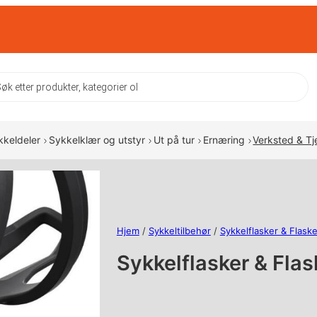
ts
kkeldeler
Sykkelklær og utstyr
Ut på tur
Ernæring
Verksted & Tj
Hjem
/
Sykkeltilbehør
/
Sykkelflasker & Flask
Sykkelflasker & Fla