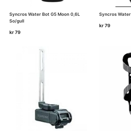
Syncros Water Bot G5 Moon 0,6L
Syncros Water 
So/gull
kr
79
kr
79