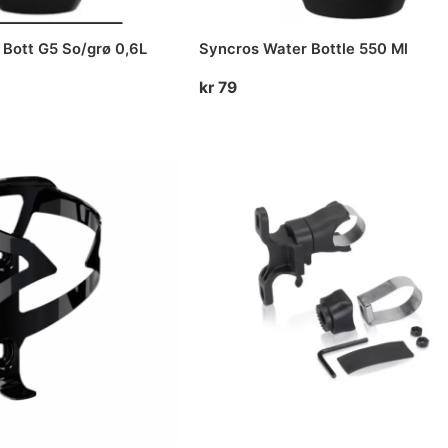
Bott G5 So/grø 0,6L
Syncros Water Bottle 550 Ml
kr
79