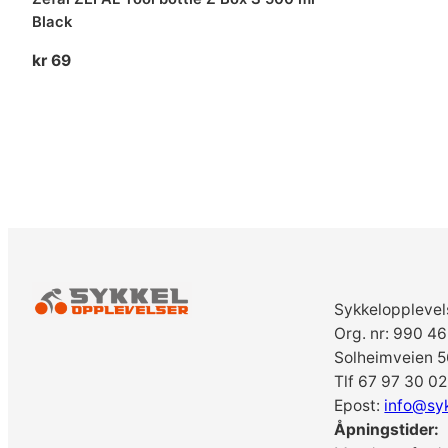
Black
kr
69
Sykkelopplevel
Org. nr: 990 4
Solheimveien 5
Tlf 67 97 30 02
Epost:
info@sy
Åpningstider: