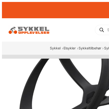
Hopp
til
innhold
Produc
search
Sykkel
Elsykler
Sykkeltilbehør
Sy