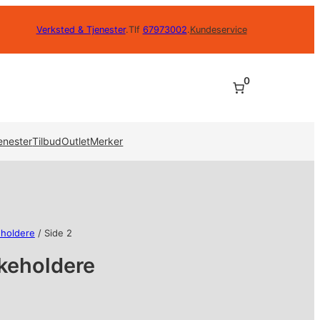
Verksted & Tjenester
.
Tlf
67973002
.
Kundeservice
0
enester
Tilbud
Outlet
Merker
eholdere
/ Side 2
skeholdere