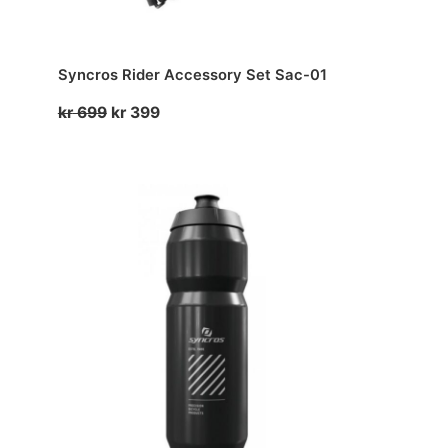
Syncros Rider Accessory Set Sac-01
Opprinnelig
Nåværende
kr
699
kr
399
pris
pris
var:
er:
kr 699.
kr 399.