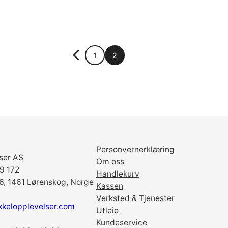
1
2
Personvernerklæring
ser AS
Om oss
69 172
Handlekurv
6, 1461 Lørenskog, Norge
Kassen
Verksted & Tjenester
kkelopplevelser.com
Utleie
Kundeservice