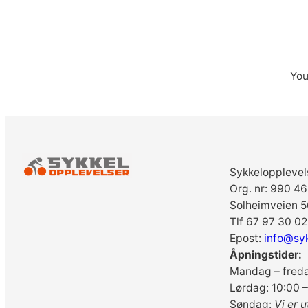
You
Sykkelopplevel
Org. nr: 990 4
Solheimveien 5
Tlf 67 97 30 02
Epost:
info@sy
Åpningstider:
Mandag – freda
Lørdag: 10:00 –
Søndag:
Vi er u