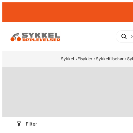
Hopp
til
innhold
Produc
search
Sykkel
Elsykler
Sykkeltilbehør
Sy
Filter