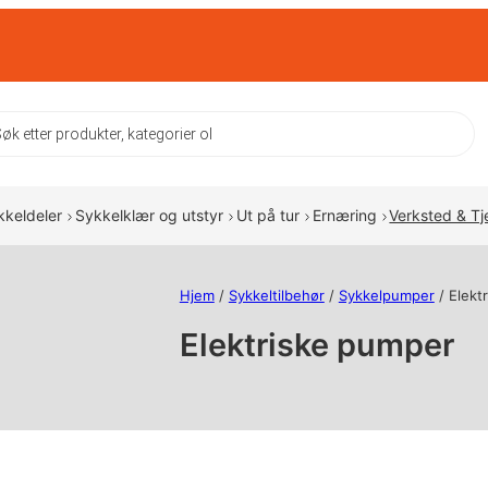
ts
kkeldeler
Sykkelklær og utstyr
Ut på tur
Ernæring
Verksted & Tj
Hjem
/
Sykkeltilbehør
/
Sykkelpumper
/ Elekt
Elektriske pumper