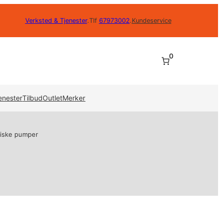
Verksted & Tjenester
.
Tlf
67973002
.
Kundeservice
0
enester
Tilbud
Outlet
Merker
riske pumper