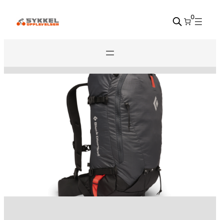
Hopp
0
til
innhold