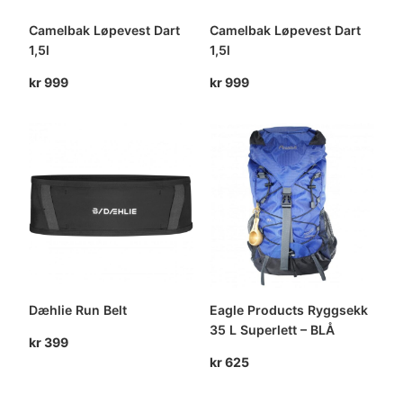
Camelbak Løpevest Dart
Camelbak Løpevest Dart
1,5l
1,5l
kr
999
kr
999
Dæhlie Run Belt
Eagle Products Ryggsekk
35 L Superlett – BLÅ
kr
399
kr
625