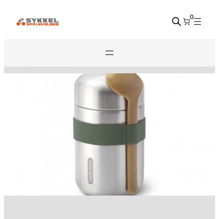
Hopp
0
til
innhold