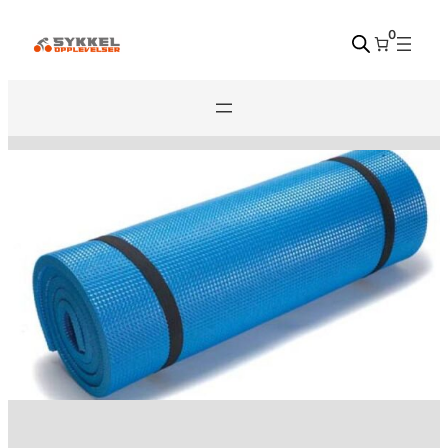
Hopp
0
til
innhold