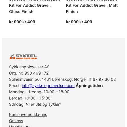
Kit For Addict Gravel,
Kit For Addict Gravel, Matt
Gloss Finish
Finish
Opprinnelig
Nåværende
Opprinnelig
Nåværende
kr
999
kr
499
kr
999
kr
499
pris
pris
pris
pris
var:
er:
var:
er:
kr 999.
kr 499.
kr 999.
kr 499.
Sykkelopplevelser AS
Org. nr: 990 469 172
Solheimveien 56, 1461 Lørenskog, Norge Tlf 67 97 30 02
Epost:
info@sykkelopplevelser.com
Åpningstider:
Mandag – fredag: 10:00 – 18:00
Lørdag: 10:00 – 15:00
Søndag:
Vi er ute og sykler!
Personvernerklæring
Om oss
Handlekurv