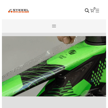
Hopp
0
til
innhold