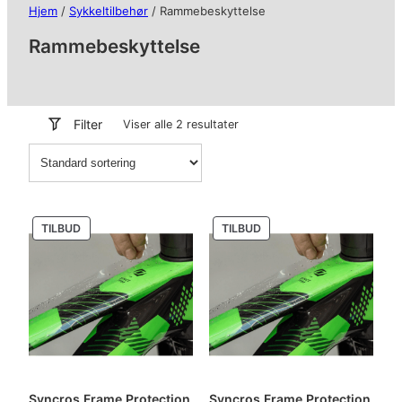
Hjem
/
Sykkeltilbehør
/ Rammebeskyttelse
Rammebeskyttelse
Filter
Viser alle 2 resultater
PRODUKT
PRODUKT
TILBUD
TILBUD
PÅ
PÅ
SALG
SALG
Syncros Frame Protection
Syncros Frame Protection