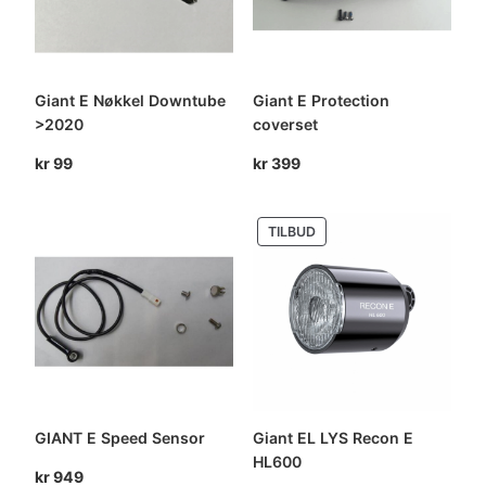
Giant E Nøkkel Downtube
Giant E Protection
>2020
coverset
kr
99
kr
399
PRODUKT
TILBUD
PÅ
SALG
GIANT E Speed Sensor
Giant EL LYS Recon E
HL600
kr
949