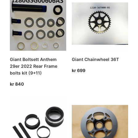
kr 59
kr 49
999.
500.
Giant Boltsett Anthem
Giant Chainwheel 36T
29er 2022 Rear Frame
kr
699
bolts kit (9+11)
kr
840