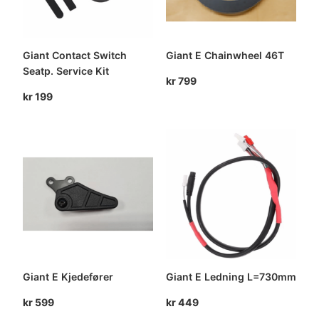
Giant Contact Switch
Giant E Chainwheel 46T
Seatp. Service Kit
kr
799
kr
199
Giant E Kjedefører
Giant E Ledning L=730mm
kr
599
kr
449