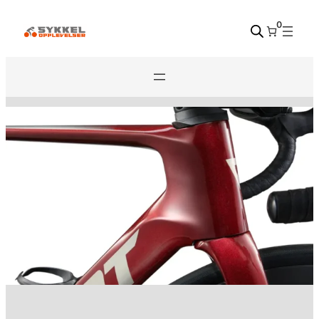
Hopp
0
til
innhold