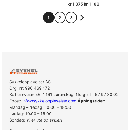
Opprinnelig
Nåværende
kr
1 375
kr
1 100
pris
pris
var:
er:
1
2
3
kr 1
kr 1
375.
100.
Sykkelopplevelser AS
Org. nr: 990 469 172
Solheimveien 56, 1461 Lørenskog, Norge Tlf 67 97 30 02
Epost:
info@sykkelopplevelser.com
Åpningstider:
Mandag – fredag: 10:00 – 18:00
Lørdag: 10:00 – 15:00
Søndag:
Vi er ute og sykler!