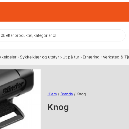
ts
kkeldeler
Sykkelklær og utstyr
Ut på tur
Ernæring
Verksted & Tj
Hjem
/
Brands
/ Knog
Knog