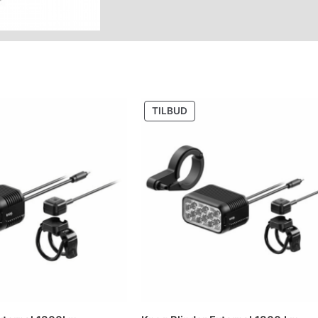
UKT
PRODUKT
TILBUD
PÅ
SALG