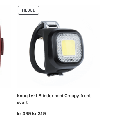
var:
er:
PRODUKT
TILBUD
kr 549.
kr 439.
PÅ
SALG
Knog Lykt Blinder mini Chippy front
svart
Opprinnelig
Nåværende
kr
399
kr
319
pris
pris
var:
er: