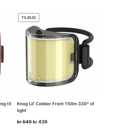
pris
pris
var:
er:
PRODUKT
TILBUD
kr 399.
kr 319.
PÅ
SALG
ng til
Knog Lil’ Cobber Front 110lm 330º of
light
Opprinnelig
Nåværende
kr
549
kr
439
pris
pris