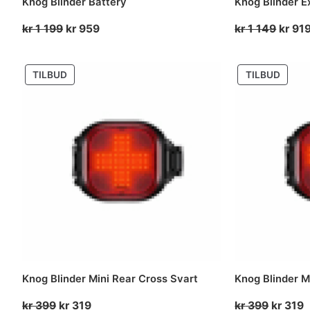
Knog Blinder Battery
Knog Blinder 
Opprinnelig
Nåværende
Oppri
kr
1 199
kr
959
kr
1 149
kr
91
pris
pris
pris
var:
er:
var:
PRODUKT
PROD
TILBUD
TILBUD
kr 1
kr 959.
kr 1
PÅ
PÅ
199.
149.
SALG
SALG
Knog Blinder Mini Rear Cross Svart
Knog Blinder M
Opprinnelig
Nåværende
Opprinn
N
kr
399
kr
319
kr
399
kr
319