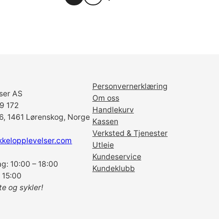
Personvernerklæring
ser AS
Om oss
69 172
Handlekurv
6, 1461 Lørenskog, Norge
Kassen
Verksted & Tjenester
kkelopplevelser.com
Utleie
Kundeservice
g: 10:00 – 18:00
Kundeklubb
 15:00
te og sykler!