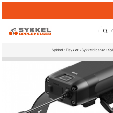
Hopp
til
innhold
Produc
search
Sykkel
Elsykler
Sykkeltilbehør
Sy