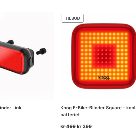
ris
pris
pris
r:
var:
er:
UKT
PRODUKT
TILBUD
r 319.
kr 399.
kr 319.
PÅ
SALG
inder Link
Knog E-Bike-Blinder Square – kobli
batteriet
elig
Nåværende
Opprinnelig
Nåværende
ris
kr
499
kr
399
pris
pris
r: