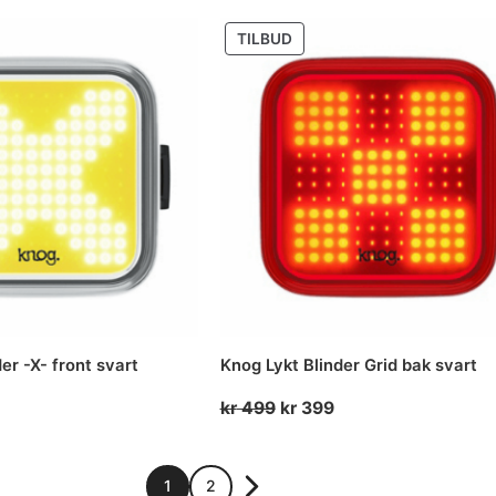
var:
er:
r 335.
UKT
PRODUKT
TILBUD
kr 499.
kr 399.
PÅ
SALG
er -X- front svart
Knog Lykt Blinder Grid bak svart
nelig
Nåværende
Opprinnelig
Nåværende
kr
499
kr
399
pris
pris
pris
r:
var:
er:
kr 399.
kr 499.
kr 399.
1
2