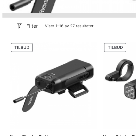
Filter
Viser 1–16 av 27 resultater
PRODUKT
PROD
TILBUD
TILBUD
PÅ
PÅ
SALG
SALG