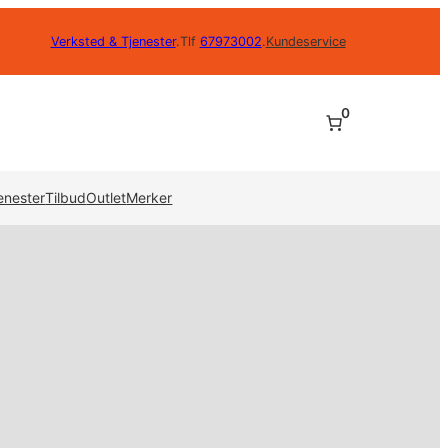
Verksted & Tjenester
.
Tlf
67973002
.
Kundeservice
0
enester
Tilbud
Outlet
Merker