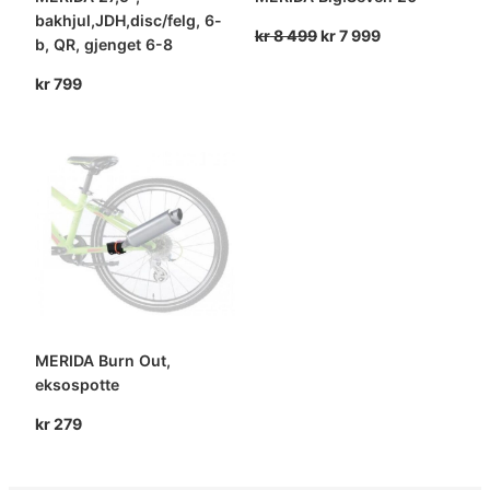
bakhjul,JDH,disc/felg, 6-
Opprinnelig
Nåværende
kr
8 499
kr
7 999
b, QR, gjenget 6-8
pris
pris
var:
er:
kr
799
kr 8
kr 7
499.
999.
MERIDA Burn Out,
eksospotte
kr
279