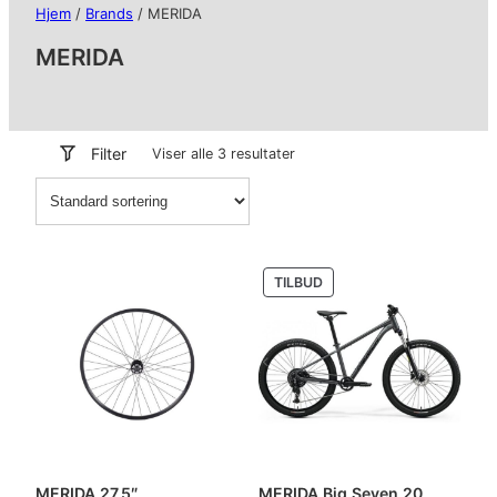
Hjem
/
Brands
/ MERIDA
MERIDA
Filter
Viser alle 3 resultater
PRODUKT
TILBUD
PÅ
SALG
MERIDA 27,5″,
MERIDA Big.Seven 20