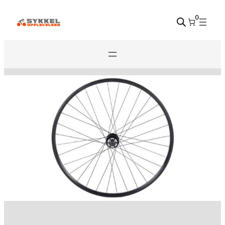
Hopp
0
til
innhold