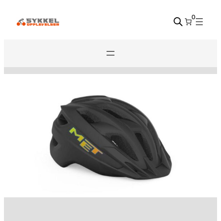
Hopp
0
til
innhold