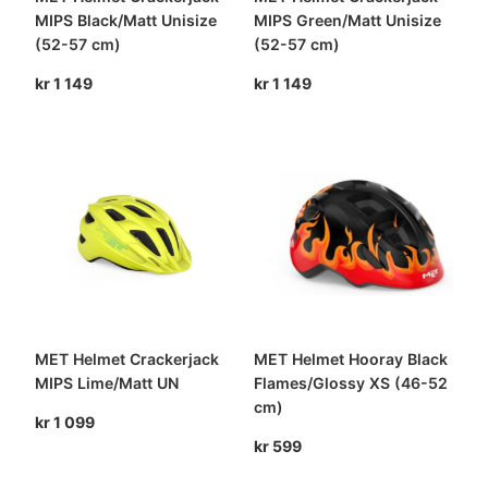
MIPS Black/Matt Unisize
MIPS Green/Matt Unisize
(52-57 cm)
(52-57 cm)
kr
1 149
kr
1 149
MET Helmet Crackerjack
MET Helmet Hooray Black
MIPS Lime/Matt UN
Flames/Glossy XS (46-52
cm)
kr
1 099
kr
599