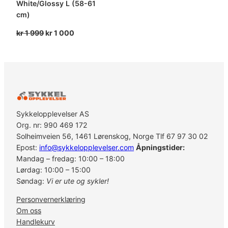
White/Glossy L (58-61
cm)
Opprinnelig
Nåværende
kr
1 999
kr
1 000
pris
pris
var:
er:
kr 1
kr 1
999.
000.
Sykkelopplevelser AS
Org. nr: 990 469 172
Solheimveien 56, 1461 Lørenskog, Norge Tlf 67 97 30 02
Epost:
info@sykkelopplevelser.com
Åpningstider:
Mandag – fredag: 10:00 – 18:00
Lørdag: 10:00 – 15:00
Søndag:
Vi er ute og sykler!
Personvernerklæring
Om oss
Handlekurv