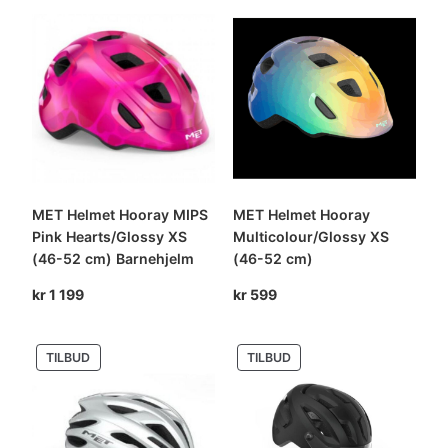
MET Helmet Hooray MIPS
MET Helmet Hooray
Pink Hearts/Glossy XS
Multicolour/Glossy XS
(46-52 cm) Barnehjelm
(46-52 cm)
kr
1 199
kr
599
PRODUKT
PRODUKT
TILBUD
TILBUD
PÅ
PÅ
SALG
SALG