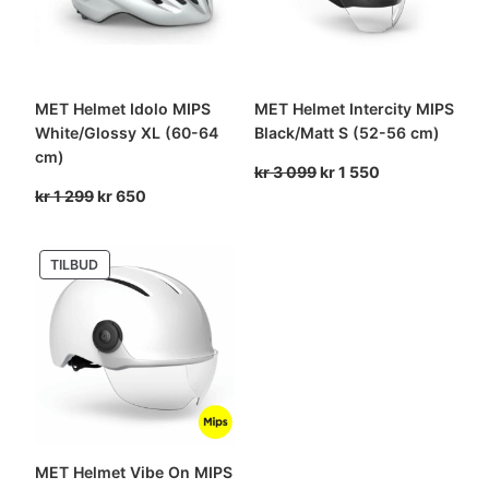
MET Helmet Idolo MIPS
MET Helmet Intercity MIPS
White/Glossy XL (60-64
Black/Matt S (52-56 cm)
cm)
Opprinnelig
Nåværende
kr
3 099
kr
1 550
Opprinnelig
Nåværende
pris
pris
kr
1 299
kr
650
pris
pris
var:
er:
var:
er:
kr 3
kr 1
PRODUKT
TILBUD
kr 1
kr 650.
099.
550.
PÅ
299.
SALG
MET Helmet Vibe On MIPS