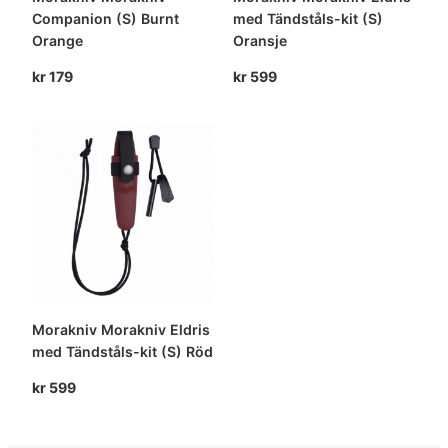
Companion (S) Burnt
med Tändståls-kit (S)
Orange
Oransje
kr
179
kr
599
Morakniv Morakniv Eldris
med Tändståls-kit (S) Röd
kr
599