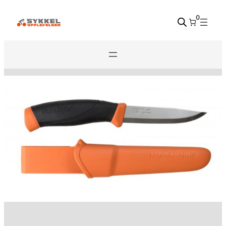
Hopp
0
til
innhold