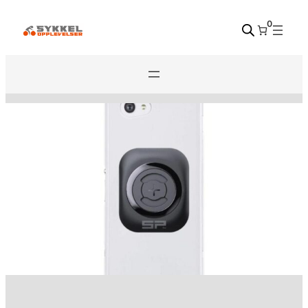
Hopp
0
til
innhold