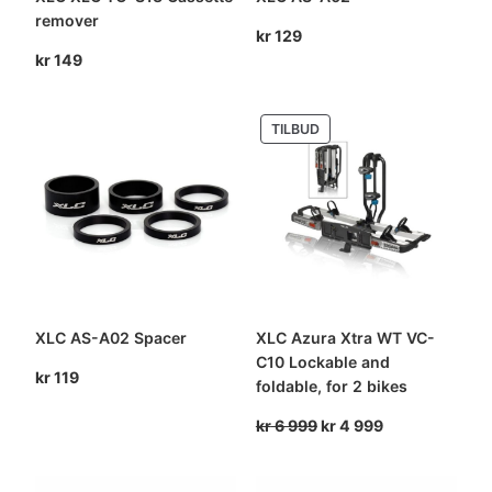
remover
kr
129
kr
149
PRODUKT
TILBUD
PÅ
SALG
XLC AS-A02 Spacer
XLC Azura Xtra WT VC-
C10 Lockable and
kr
119
foldable, for 2 bikes
Opprinnelig
Nåværende
kr
6 999
kr
4 999
pris
pris
var:
er: