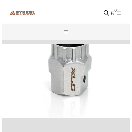
Hopp
0
til
innhold