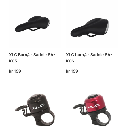
kr 6
kr 4
999.
999.
XLC Barn/Jr Saddle SA-
XLC barn/Jr Saddle SA-
K05
K06
kr
199
kr
199