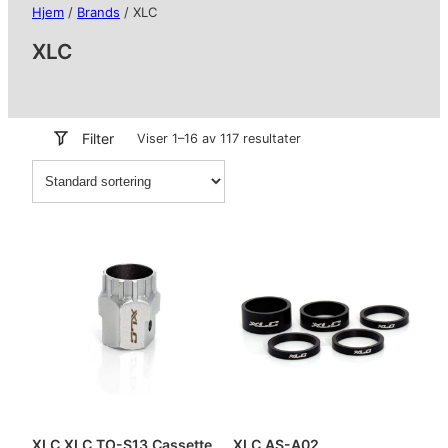
Hjem
/
Brands
/ XLC
XLC
Filter
Viser 1–16 av 117 resultater
XLC XLC TO-S13 Cassette
XLC AS-A02