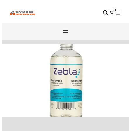
Hopp
0
til
innhold