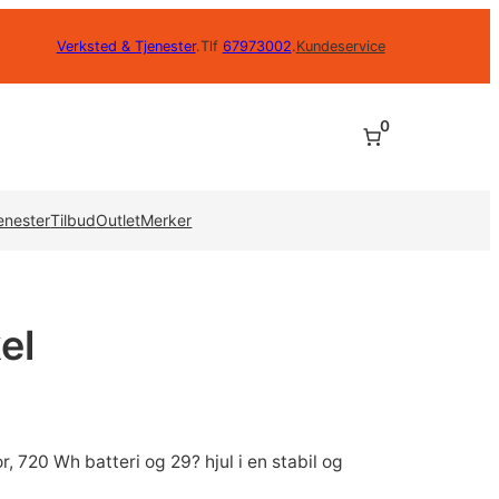
Verksted & Tjenester
.
Tlf
67973002
.
Kundeservice
0
enester
Tilbud
Outlet
Merker
el
720 Wh batteri og 29? hjul i en stabil og