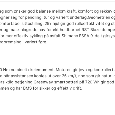
eg som ønsker god balanse mellom kraft, komfort og rekkevid
om egner seg for pendling, tur og variert underlag.Geometrien
mfortabel sittestilling. 29? hjul gir god rulleeffektivitet og s
er og maskinlagrede nav for økt holdbarhet.RST Blaze dempe
for mer effektiv sykling på asfalt.Shimano ESSA 9-delt girsyste
dbremsing i variert føre.
 Nm nominelt dreiemoment. Motoren gir jevn og kontrollert a
 når assistansen kobles ut over 25 km/t, noe som gir naturlig
rsiktlig betjening.Greenway smartbatteri på 720 Wh gir god 
mmen og har BMS for sikker og effektiv drift.