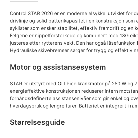
Control STAR 2026 er en moderne elsykkel utviklet for d
drivlinje og solid batterikapasitet i en konstruksjon s
syklister som ønsker stabilitet, effektiv fremdrift og en ko
Felgene er nippelforsterkede og kombinert med 13G eik
justeres etter rytterens vekt. Den har også låsefunksjon 
Hydrauliske skivebremser sørger for trygg og effektiv ne
Motor og assistansesystem
STAR er utstyrt med OLI Pico krankmotor på 250 W og 70
energieffektive konstruksjonen reduserer intern motstand
forhåndsdefinerte assistansenivåer som gir enkel og ove
hverdagsbruk og lengre turer. Batteriet er integrert i ra
Størrelsesguide