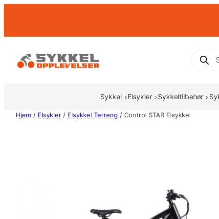
Hopp
til
innhold
Produc
search
Sykkel
Elsykler
Sykkeltilbehør
Sy
Hjem
/
Elsykler
/
Elsykkel Terreng
/ Control STAR Elsykkel