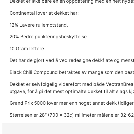
Dekket er ikke bare en en oppdatering med en helt nydes
Continental lover at dekket har:
12% Lavere rullemotstand.
20% Bedre punkteringsbeskyttelse.
10 Gram lettere.
Det har de gjort ved å ved redesigne dekkflate og mønste
Black Chili Compound betraktes av mange som den bes
Dekket er selvfølgelig videreført med både VectranBreak
utgave, for å gi det mest optimalte dekket til alt slags kj
Grand Prix 5000 lover mer enn noget annet dekk tidligere 
Størrelsen er 28″ (700 x 32c) milimeter målene er 32-6