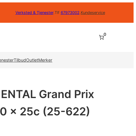
Verksted & Tjenester
.
Tlf
67973002
.
Kundeservice
0
enester
Tilbud
Outlet
Merker
ENTAL Grand Prix
00 x 25c (25-622)