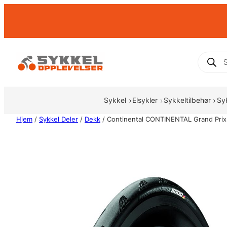
Hopp
til
innhold
Produc
search
Sykkel
Elsykler
Sykkeltilbehør
Sy
Hjem
/
Sykkel Deler
/
Dekk
/ Continental CONTINENTAL Grand Prix 