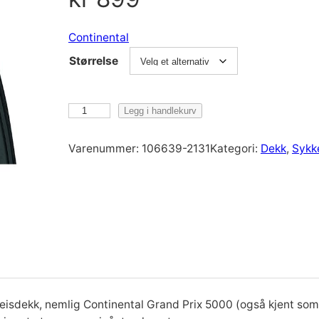
Continental
Størrelse
C
Legg i handlekurv
o
n
Varenummer:
106639-2131
Kategori:
Dekk
, 
Sykke
t
i
n
e
n
t
a
l
C
eisdekk, nemlig Continental Grand Prix 5000 (også kjent so
O