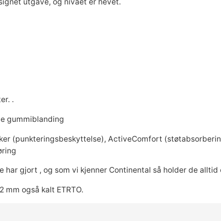
ignet utgave, og nivået er hevet.
N
T
I
N
E
N
T
A
r. .
L
G
te gummiblanding
r
er (punkteringsbeskyttelse), ActiveComfort (støtabsorbering
a
øring
n
d
har gjort , og som vi kjenner Continental så holder de alltid 
P
r
22 mm også kalt ETRTO.
i
x