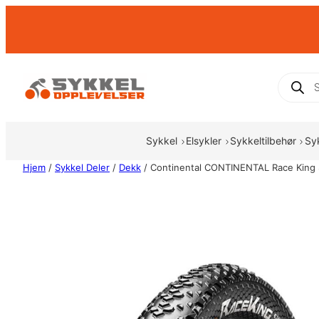
Hopp
til
innhold
Produc
search
Sykkel
Elsykler
Sykkeltilbehør
Sy
Hjem
/
Sykkel Deler
/
Dekk
/ Continental CONTINENTAL Race King S