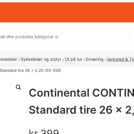
ts
kkeldeler
Sykkelklær og utstyr
Ut på tur
Ernæring
Verksted & Tj
tandard tire 26 x 2,20 (55-559)
Continental CONTI
Standard tire 26 x 
kr
399