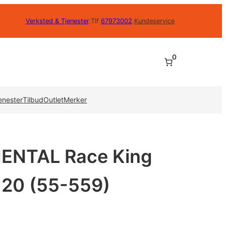
Verksted & Tjenester
.
Tlf
67973002
.
Kundeservice
0
enester
Tilbud
Outlet
Merker
NENTAL Race King
2,20 (55-559)