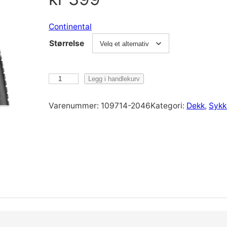
Continental
Størrelse
C
Legg i handlekurv
o
n
Varenummer:
109714-2046
Kategori:
Dekk
, 
Sykk
t
i
n
e
n
t
a
l
C
O