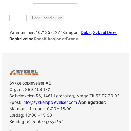
C
Legg i handlekurv
o
n
Varenummer:
107135-2277
Kategori:
Dekk
, 
Sykkel Deler
t
Beskrivelse
Spesifikasjoner
Brand
i
n
e
n
t
a
l
Sykkelopplevelser AS
C
Org. nr: 990 469 172
O
Solheimveien 56, 1461 Lørenskog, Norge Tlf 67 97 30 02
N
Epost:
info@sykkelopplevelser.com
Åpningstider:
T
Mandag – fredag: 10:00 – 18:00
I
Lørdag: 10:00 – 15:00
N
Søndag:
Vi er ute og sykler!
E