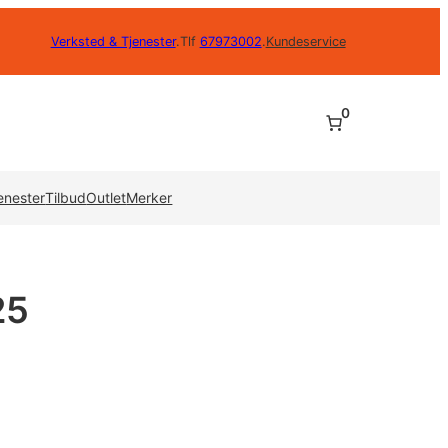
Verksted & Tjenester
.
Tlf
67973002
.
Kundeservice
0
enester
Tilbud
Outlet
Merker
25