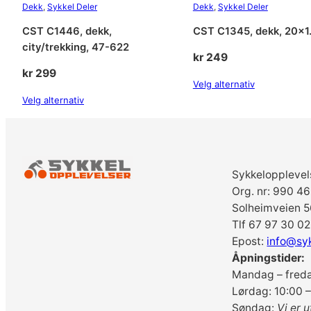
Dekk
, 
Sykkel Deler
Dekk
, 
Sykkel Deler
CST C1446, dekk,
CST C1345, dekk, 20×1
city/trekking, 47-622
kr
249
kr
299
Velg alternativ
Velg alternativ
Sykkelopplevel
Org. nr: 990 4
Solheimveien 5
Tlf 67 97 30 02
Epost:
info@sy
Åpningstider:
Mandag – freda
Lørdag: 10:00 –
Søndag:
Vi er u