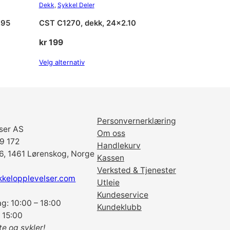
Dekk
, 
Sykkel Deler
.95
CST C1270, dekk, 24×2.10
kr
199
Velg alternativ
Personvernerklæring
ser AS
Om oss
69 172
Handlekurv
6, 1461 Lørenskog, Norge
Kassen
Verksted & Tjenester
kkelopplevelser.com
Utleie
Kundeservice
g: 10:00 – 18:00
Kundeklubb
 15:00
te og sykler!