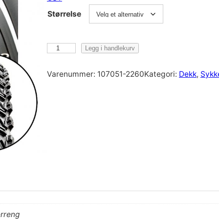
Størrelse
C
Legg i handlekurv
S
T
Varenummer:
107051-2260
Kategori:
Dekk
, 
Sykke
C
1
4
3
5
A
2
9
X
2
,
2
erreng