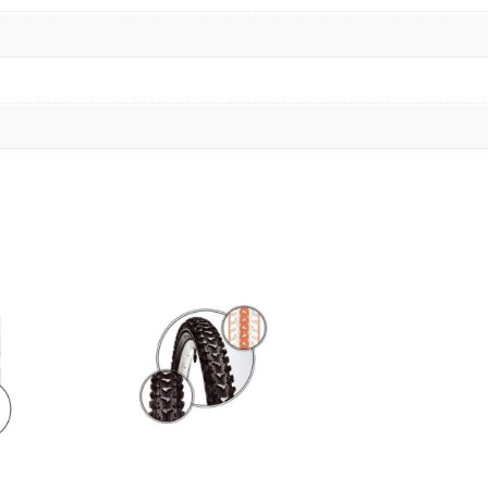
5
a
n
t
a
l
l