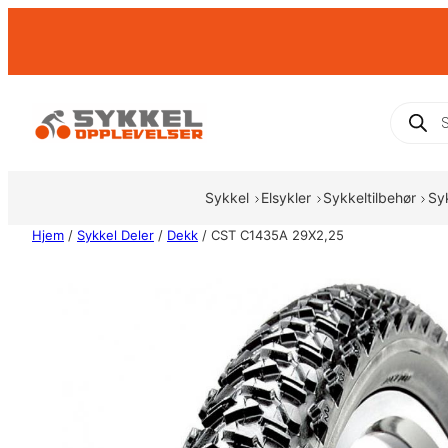
Hopp
til
innhold
Produc
search
Sykkel
Elsykler
Sykkeltilbehør
Sy
Hjem
/
Sykkel Deler
/
Dekk
/ CST C1435A 29X2,25