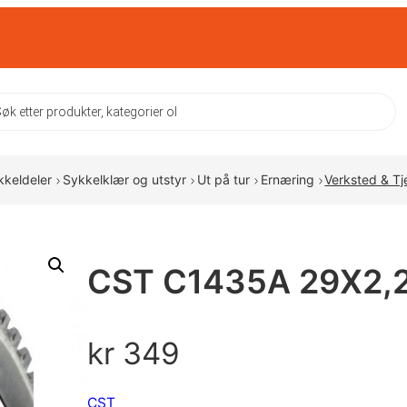
ts
kkeldeler
Sykkelklær og utstyr
Ut på tur
Ernæring
Verksted & Tj
CST C1435A 29X2,
kr
349
CST