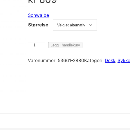
Schwalbe
Størrelse
S
Legg i handlekurv
c
h
Varenummer:
53661-2880
Kategori:
Dekk
, 
Sykke
w
a
l
b
e
M
a
r
a
t