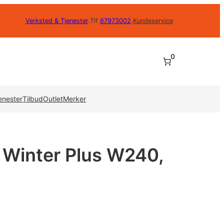
Verksted & Tjenester
.
Tlf
67973002
.
Kundeservice
0
enester
Tilbud
Outlet
Merker
Winter Plus W240,