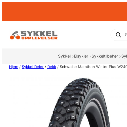
Hopp
til
innhold
Produc
search
Sykkel
Elsykler
Sykkeltilbehør
Sy
Hjem
/
Sykkel Deler
/
Dekk
/ Schwalbe Marathon Winter Plus W240